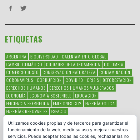
ETIQUETAS
ARGENTINA
BIODIVERSIDAD
CALENTAMIENTO GLOBAL
CAMBIO CLIMÁTICO
CIUDADES DE LATINOAMERICA
COLOMBIA
COMERCIO JUSTO
CONSERVACION NATURALEZA
CONTAMINACIÓN
CORONAVIRUS
CORRUPCIÓN
COVID-19
CRISIS
DEFORESTACION
DERECHOS HUMANOS
DERECHOS HUMANOS VULNERADOS
ECONOMÍA
ECONOMÍA SOSTENIBLE
EDUCACIÓN
EFICIENCIA ENERGÉTICA
EMISIONES CO2
ENERGÍA EÓLICA
ENERGÍAS RENOVABLES
ESPACIO
ESPECIES EN PELIGRO DE EXTINCIÓN
FAUNA LATINOAMERICANA
Utilizamos cookies propias y de terceros para garantizar el
HAMBRE
LATINOAMÉRICA
MEDIO AMBIENTE
MÉXICO
funcionamiento de la web, medir su uso y mejorar nuestros
OBJETIVOS DEL MILENIO
ONGS
PAZ
POBREZA
POESÍA
POLITICA
servicios. Puede aceptar todas las cookies, rechazar las no