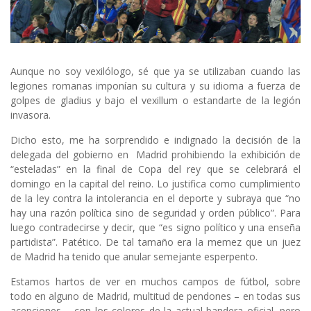
Aunque no soy vexilólogo, sé que ya se utilizaban cuando las
legiones romanas imponían su cultura y su idioma a fuerza de
golpes de gladius y bajo el vexillum o estandarte de la legión
invasora.
Dicho esto, me ha sorprendido e indignado la decisión de la
delegada del gobierno en Madrid prohibiendo la exhibición de
“esteladas” en la final de Copa del rey que se celebrará el
domingo en la capital del reino. Lo justifica como cumplimiento
de la ley contra la intolerancia en el deporte y subraya que “no
hay una razón política sino de seguridad y orden público”. Para
luego contradecirse y decir, que “es signo político y una enseña
partidista”. Patético. De tal tamaño era la memez que un juez
de Madrid ha tenido que anular semejante esperpento.
Estamos hartos de ver en muchos campos de fútbol, sobre
todo en alguno de Madrid, multitud de pendones – en todas sus
acepciones – con los colores de la actual bandera oficial, pero