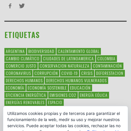
ETIQUETAS
ARGENTINA
BIODIVERSIDAD
CALENTAMIENTO GLOBAL
CAMBIO CLIMÁTICO
CIUDADES DE LATINOAMERICA
COLOMBIA
COMERCIO JUSTO
CONSERVACION NATURALEZA
CONTAMINACIÓN
CORONAVIRUS
CORRUPCIÓN
COVID-19
CRISIS
DEFORESTACION
DERECHOS HUMANOS
DERECHOS HUMANOS VULNERADOS
ECONOMÍA
ECONOMÍA SOSTENIBLE
EDUCACIÓN
EFICIENCIA ENERGÉTICA
EMISIONES CO2
ENERGÍA EÓLICA
ENERGÍAS RENOVABLES
ESPACIO
ESPECIES EN PELIGRO DE EXTINCIÓN
FAUNA LATINOAMERICANA
Utilizamos cookies propias y de terceros para garantizar el
HAMBRE
LATINOAMÉRICA
MEDIO AMBIENTE
MÉXICO
funcionamiento de la web, medir su uso y mejorar nuestros
OBJETIVOS DEL MILENIO
ONGS
PAZ
POBREZA
POESÍA
POLITICA
servicios. Puede aceptar todas las cookies, rechazar las no