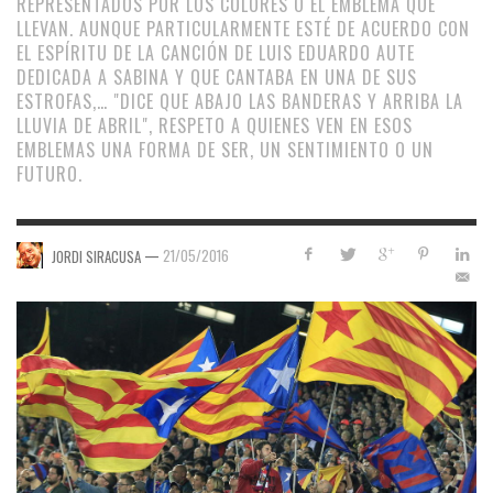
REPRESENTADOS POR LOS COLORES O EL EMBLEMA QUE
LLEVAN. AUNQUE PARTICULARMENTE ESTÉ DE ACUERDO CON
EL ESPÍRITU DE LA CANCIÓN DE LUIS EDUARDO AUTE
DEDICADA A SABINA Y QUE CANTABA EN UNA DE SUS
ESTROFAS,… "DICE QUE ABAJO LAS BANDERAS Y ARRIBA LA
LLUVIA DE ABRIL", RESPETO A QUIENES VEN EN ESOS
EMBLEMAS UNA FORMA DE SER, UN SENTIMIENTO O UN
FUTURO.
—
21/05/2016
JORDI SIRACUSA