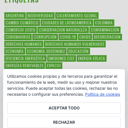
ARGENTINA
BIODIVERSIDAD
CALENTAMIENTO GLOBAL
CAMBIO CLIMÁTICO
CIUDADES DE LATINOAMERICA
COLOMBIA
COMERCIO JUSTO
CONSERVACION NATURALEZA
CONTAMINACIÓN
CORONAVIRUS
CORRUPCIÓN
COVID-19
CRISIS
DEFORESTACION
DERECHOS HUMANOS
DERECHOS HUMANOS VULNERADOS
ECONOMÍA
ECONOMÍA SOSTENIBLE
EDUCACIÓN
EFICIENCIA ENERGÉTICA
EMISIONES CO2
ENERGÍA EÓLICA
ENERGÍAS RENOVABLES
ESPACIO
ESPECIES EN PELIGRO DE EXTINCIÓN
FAUNA LATINOAMERICANA
Utilizamos cookies propias y de terceros para garantizar el
HAMBRE
LATINOAMÉRICA
MEDIO AMBIENTE
MÉXICO
funcionamiento de la web, medir su uso y mejorar nuestros
OBJETIVOS DEL MILENIO
ONGS
PAZ
POBREZA
POESÍA
POLITICA
servicios. Puede aceptar todas las cookies, rechazar las no
PUEBLOS INDÍGENAS
RSC
RSE
SOBERANÍA ALIMENTARIA
necesarias o configurar sus preferencias.
Política de cookies
SOLIDARIDAD
SOSTENIBILIDAD
TECNOLOGÍA
VERTIDO PETROLEO
VIOLENCIA DE GÉNERO.
ACEPTAR TODO
RECHAZAR