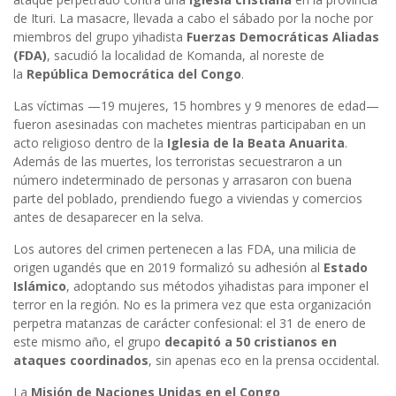
de Ituri. La masacre, llevada a cabo el sábado por la noche por
miembros del grupo yihadista
Fuerzas Democráticas Aliadas
(FDA)
, sacudió la localidad de Komanda, al noreste de
la
República Democrática del Congo
.
Las víctimas —19 mujeres, 15 hombres y 9 menores de edad—
fueron asesinadas con machetes mientras participaban en un
acto religioso dentro de la
Iglesia de la Beata Anuarita
.
Además de las muertes, los terroristas secuestraron a un
número indeterminado de personas y arrasaron con buena
parte del poblado, prendiendo fuego a viviendas y comercios
antes de desaparecer en la selva.
Los autores del crimen pertenecen a las FDA, una milicia de
origen ugandés que en 2019 formalizó su adhesión al
Estado
Islámico
, adoptando sus métodos yihadistas para imponer el
terror en la región. No es la primera vez que esta organización
perpetra matanzas de carácter confesional: el 31 de enero de
este mismo año, el grupo
decapitó a 50 cristianos en
ataques coordinados
, sin apenas eco en la prensa occidental.
La
Misión de Naciones Unidas en el Congo