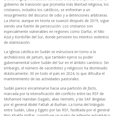
gobierno de transición que prometía más libertad religiosa, los
cristianos, incluidos los católicos, se enfrentan a un
resurgimiento del discurso de odio y a detenciones arbitrarias.
La
sharia
, aunque en teoría se suavizó después de 2019, sigue
siendo una fuente de persecución. Los cristianos son
especialmente vulnerables en regiones como Darfur, el Nilo
Azul y Kordofán del Sur, donde persisten los intentos violentos
de islamización.
La Iglesia católica en Sudán se estructura en torno a la
archidiócesis de Jartum, que también ejerce su poder
gubernamental sobre Sudán del Sur en el ámbito canónico. Sin
embargo, el número de sacerdotes y religiosos ha disminuido
drásticamente: 30 en todo el país en 2024, lo que dificulta el
mantenimiento de las actividades pastorales.
Sudán parece encaminarse hacia una partición
de facto
,
marcada por la intensificación del conflicto entre las RSF de
Mohamed Hamdan Dagalo, alias Hemetti, y las SAF dirigidas
por el general Abdel Fattah al-Burhan. La toma del triángulo
entre Sudán, Libia y Egipto por las RSF, facilitada por el general
libio Khalifa Haftar, constituye un punto de inflexión estratégico.