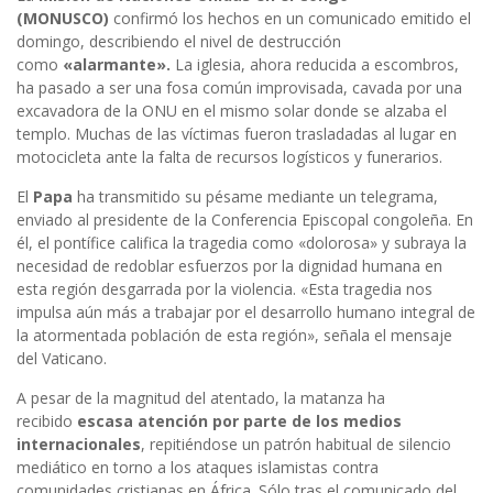
(MONUSCO)
confirmó los hechos en un comunicado emitido el
domingo, describiendo el nivel de destrucción
como
«alarmante».
La iglesia, ahora reducida a escombros,
ha pasado a ser una fosa común improvisada, cavada por una
excavadora de la ONU en el mismo solar donde se alzaba el
templo. Muchas de las víctimas fueron trasladadas al lugar en
motocicleta ante la falta de recursos logísticos y funerarios.
El
Papa
ha transmitido su pésame mediante un telegrama,
enviado al presidente de la Conferencia Episcopal congoleña. En
él, el pontífice califica la tragedia como «dolorosa» y subraya la
necesidad de redoblar esfuerzos por la dignidad humana en
esta región desgarrada por la violencia. «Esta tragedia nos
impulsa aún más a trabajar por el desarrollo humano integral de
la atormentada población de esta región», señala el mensaje
del Vaticano.
A pesar de la magnitud del atentado, la matanza ha
recibido
escasa atención por parte de los medios
internacionales
, repitiéndose un patrón habitual de silencio
mediático en torno a los ataques islamistas contra
comunidades cristianas en África. Sólo tras el comunicado del