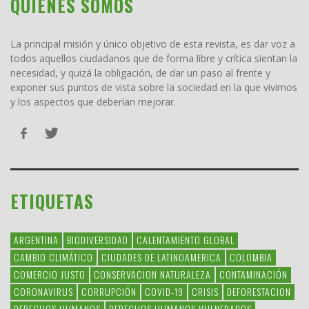
QUIENES SOMOS
La principal misión y único objetivo de esta revista, es dar voz a
todos aquellos ciudadanos que de forma libre y crítica sientan la
necesidad, y quizá la obligación, de dar un paso al frente y
exponer sus puntos de vista sobre la sociedad en la que vivimos
y los aspectos que deberían mejorar.
ETIQUETAS
ARGENTINA
BIODIVERSIDAD
CALENTAMIENTO GLOBAL
CAMBIO CLIMÁTICO
CIUDADES DE LATINOAMERICA
COLOMBIA
COMERCIO JUSTO
CONSERVACION NATURALEZA
CONTAMINACIÓN
CORONAVIRUS
CORRUPCIÓN
COVID-19
CRISIS
DEFORESTACION
DERECHOS HUMANOS
DERECHOS HUMANOS VULNERADOS