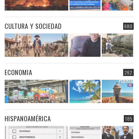
CULTURA Y SOCIEDAD
680
ECONOMIA
262
HISPANOAMÉRICA
185