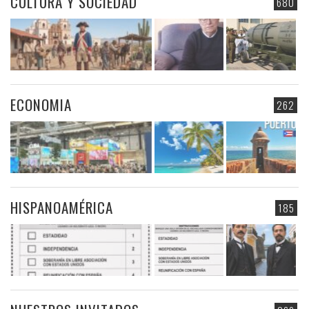
CULTURA Y SOCIEDAD
680
ECONOMIA
262
HISPANOAMÉRICA
185