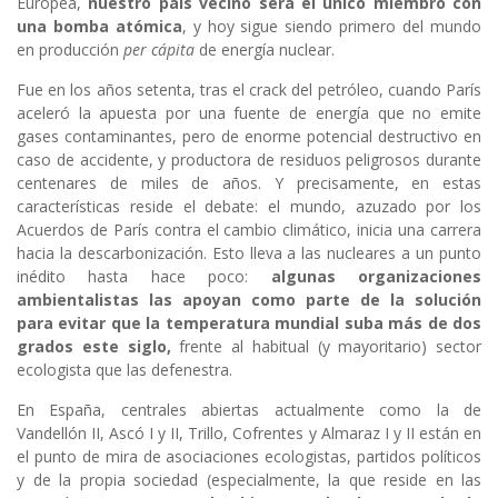
Europea,
nuestro país vecino será el único miembro con
una bomba atómica
, y hoy sigue siendo primero del mundo
en producción
per cápita
de energía nuclear.
Fue en los años setenta, tras el crack del petróleo, cuando París
aceleró la apuesta por una fuente de energía que no emite
gases contaminantes, pero de enorme potencial destructivo en
caso de accidente, y productora de residuos peligrosos durante
centenares de miles de años. Y precisamente, en estas
características reside el debate: el mundo, azuzado por los
Acuerdos de París contra el cambio climático, inicia una carrera
hacia la descarbonización. Esto lleva a las nucleares a un punto
inédito hasta hace poco:
algunas organizaciones
ambientalistas las apoyan como parte de la solución
para evitar que la temperatura mundial suba más de dos
grados este siglo,
frente al habitual (y mayoritario) sector
ecologista que las defenestra.
En España, centrales abiertas actualmente como la de
Vandellón II, Ascó I y II, Trillo, Cofrentes y Almaraz I y II están en
el punto de mira de asociaciones ecologistas, partidos políticos
y de la propia sociedad (especialmente, la que reside en las