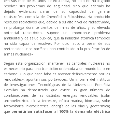
«En sus más de 50 años de existencia, no solo no ha logrado
resolver sus problemas de seguridad, sino que además ha
dejado evidencias claras de su capacidad de generar
catástrofes, como la de Chernóbil o Fukushima. Ha producido
residuos radiactivos que, debido a su alto nivel de radiactividad,
se prolonga durante cientos de miles de años, y su elevado
potencial radiotóxico, supone un importante problema
ambiental y de salud pública, que la industria atómica tampoco
ha sido capaz de resolver. Por otro lado, a pesar de sus
pretendidos usos pacíficos han contribuido a la proliferación de
armas nucleares».
Según esta organización, mantener las centrales nucleares no
es necesario para una transición ordenada a un mundo bajo en
carbono: «Lo que hace falta es apostar definitivamente por las
renovables», apuntan sus portavoces. Un informe del Instituto
de Investigaciones Tecnológicas de la Universidad Pontificia
Comillas ha demostrado que existe un gran número de
combinaciones de las distintas energías renovables (solar
termoeléctrica, eólica terrestre, eólica marina, biomasa, solar
fotovoltaica, hidroeléctrica, energía de las olas y geotérmica)
que
permitirían satisfacer al 100% la demanda eléctrica