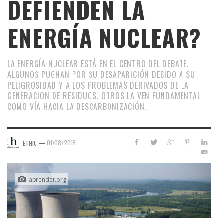
DEFIENDEN LA
ENERGÍA NUCLEAR?
LA ENERGÍA NUCLEAR ESTÁ EN EL CENTRO DEL DEBATE.
ALGUNOS PUGNAN POR SU DESAPARICIÓN DEBIDO A SU
PELIGROSIDAD Y A LOS PROBLEMAS DERIVADOS DE LA
GENERACIÓN DE RESIDUOS. OTROS LA VEN FUNDAMENTAL
COMO VÍA HACIA LA DESCARBONIZACIÓN.
—
01/08/2018
ETHIC
aprender.org