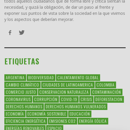
todos aquellos ciudadanos que de forma libre y crítica sientan la
necesidad, y quizá la obligación, de dar un paso al frente y
exponer sus puntos de vista sobre la sociedad en la que vivimos
y los aspectos que deberían mejorar.
ETIQUETAS
ARGENTINA
BIODIVERSIDAD
CALENTAMIENTO GLOBAL
CAMBIO CLIMÁTICO
CIUDADES DE LATINOAMERICA
COLOMBIA
COMERCIO JUSTO
CONSERVACION NATURALEZA
CONTAMINACIÓN
CORONAVIRUS
CORRUPCIÓN
COVID-19
CRISIS
DEFORESTACION
DERECHOS HUMANOS
DERECHOS HUMANOS VULNERADOS
ECONOMÍA
ECONOMÍA SOSTENIBLE
EDUCACIÓN
EFICIENCIA ENERGÉTICA
EMISIONES CO2
ENERGÍA EÓLICA
ENERGÍAS RENOVABLES
ESPACIO