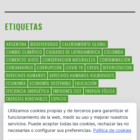
ETIQUETAS
ARGENTINA
BIODIVERSIDAD
CALENTAMIENTO GLOBAL
CAMBIO CLIMÁTICO
CIUDADES DE LATINOAMERICA
COLOMBIA
COMERCIO JUSTO
CONSERVACION NATURALEZA
CONTAMINACIÓN
CORONAVIRUS
CORRUPCIÓN
COVID-19
CRISIS
DEFORESTACION
DERECHOS HUMANOS
DERECHOS HUMANOS VULNERADOS
ECONOMÍA
ECONOMÍA SOSTENIBLE
EDUCACIÓN
EFICIENCIA ENERGÉTICA
EMISIONES CO2
ENERGÍA EÓLICA
ENERGÍAS RENOVABLES
ESPACIO
ESPECIES EN PELIGRO DE EXTINCIÓN
FAUNA LATINOAMERICANA
Utilizamos cookies propias y de terceros para garantizar el
HAMBRE
LATINOAMÉRICA
MEDIO AMBIENTE
MÉXICO
funcionamiento de la web, medir su uso y mejorar nuestros
OBJETIVOS DEL MILENIO
ONGS
PAZ
POBREZA
POESÍA
POLITICA
servicios. Puede aceptar todas las cookies, rechazar las no
PUEBLOS INDÍGENAS
RSC
RSE
SOBERANÍA ALIMENTARIA
necesarias o configurar sus preferencias.
Política de cookies
SOLIDARIDAD
SOSTENIBILIDAD
TECNOLOGÍA
VERTIDO PETROLEO