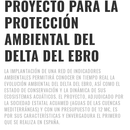
PROYECTO PARA LA
PROTECCIÓN
AMBIENTAL DEL
DELTA DEL EBRO
LA IMPLANTACIÓN DE UNA RED DE INDICADORES
AMBIENTALES PERMITIRÁ CONOCER EN TIEMPO REAL LA
EVOLUCIÓN AMBIENTAL DEL DELTA DEL EBRO, ASÍ COMO EL
ESTADO DE CONSERVACIÓN Y LA DINÁMICA DE SUS
ECOSISTEMAS ACUÁTICOS. EL PROYECTO, ADJUDICADO POR
LA SOCIEDAD ESTATAL ACUAMED (AGUAS DE LAS CUENCAS
MEDITERRÁNEAS) Y CON UN PRESUPUESTO DE 12 M€, ES
POR SUS CARACTERÍSTICAS Y ENVERGADURA EL PRIMERO
QUE SE REALIZA EN ESPAÑA.