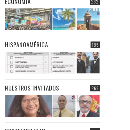
ECONOMIA
262
HISPANOAMÉRICA
185
NUESTROS INVITADOS
269