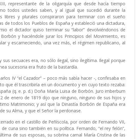
III, representante de la oligarquía que desde hacía tiempo
mo todos ustedes saben, y al igual que sucedió durante la
s libres y plurales conspiraron para terminar con el sueño
as de todos los Pueblos de España y estableció una dictadura,
io el dictador quiso terminar su “labor” devolviéndonos de
 Borbón y haciéndole jurar los Principios del Movimiento, es
pular y escarneciendo, una vez más, el régimen republicano, al
sus secuaces era, no sólo ilegal, sino ilegítima. Ilegal porque
nea sucesoria era fruto de la bastardía.
arlos IV “el Cazador” – poco más sabía hacer -, confesaba en
to que él trascribiría en un documento y en cuyo texto rezaba:
aña (q. e. p. d.) Doña María Luisa de Borbón. Juro imberbum
 2 de enero de 1819 dijo que ninguno, ninguno de sus hijos y
gítimo Matrimonio; y así que la Dinastía Borbón de España era
 de su Alma, y que el Señor la perdonase.
rrado en el castillo de Peñíscola, por orden de Fernando VII,
de cuna sino también en su política. Fernando, “el rey felón”,
ltima de sus esposas, su sobrina carnal María Cristina de las