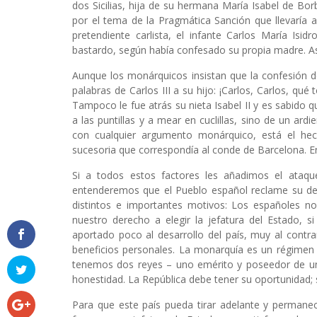
dos Sicilias, hija de su hermana María Isabel de Borb
por el tema de la Pragmática Sanción que llevaría al
pretendiente carlista, el infante Carlos María Isi
bastardo, según había confesado su propia madre. As
Aunque los monárquicos insistan que la confesión de
palabras de Carlos III a su hijo: ¡Carlos, Carlos, qu
Tampoco le fue atrás su nieta Isabel II y es sabido q
a las puntillas y a mear en cuclillas, sino de un ar
con cualquier argumento monárquico, está el hec
sucesoria que correspondía al conde de Barcelona. En 
Si a todos estos factores les añadimos el ataque
entenderemos que el Pueblo español reclame su der
distintos e importantes motivos: Los españoles n
nuestro derecho a elegir la jefatura del Estado, 
aportado poco al desarrollo del país, muy al contr
beneficios personales. La monarquía es un régimen 
tenemos dos reyes – uno emérito y poseedor de un
honestidad. La República debe tener su oportunidad; 
Para que este país pueda tirar adelante y permanec