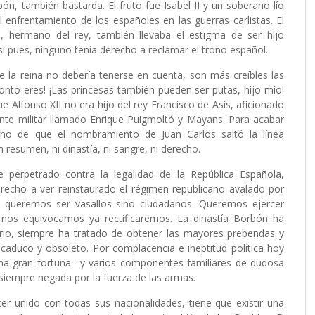
ón, también bastarda. El fruto fue Isabel II y un soberano lío
 enfrentamiento de los españoles en las guerras carlistas. El
dro, hermano del rey, también llevaba el estigma de ser hijo
í pues, ninguno tenía derecho a reclamar el trono español.
 la reina no debería tenerse en cuenta, son más creíbles las
é tonto eres! ¡Las princesas también pueden ser putas, hijo mío!
ue Alfonso XII no era hijo del rey Francisco de Asís, aficionado
diente militar llamado Enrique Puigmoltó y Mayans. Para acabar
ho de que el nombramiento de Juan Carlos saltó la línea
resumen, ni dinastía, ni sangre, ni derecho.
 perpetrado contra la legalidad de la República Española,
echo a ver reinstaurado el régimen republicano avalado por
o queremos ser vasallos sino ciudadanos. Queremos ejercer
si nos equivocamos ya rectificaremos. La dinastía Borbón ha
ario, siempre ha tratado de obtener las mayores prebendas y
caduco y obsoleto. Por complacencia e ineptitud política hoy
a gran fortuna– y varios componentes familiares de dudosa
siempre negada por la fuerza de las armas.
er unido con todas sus nacionalidades, tiene que existir una