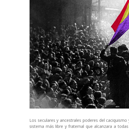
Los seculares y ancestrales poderes del caciquismo 
sistema más libre y fraternal que alcanzara a toda