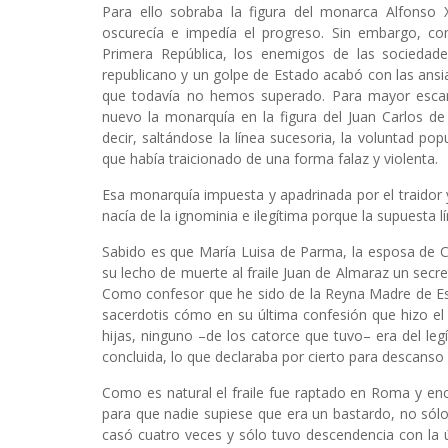
Para ello sobraba la figura del monarca Alfonso X
oscurecía e impedía el progreso. Sin embargo, co
Primera República, los enemigos de las sociedade
republicano y un golpe de Estado acabó con las ansi
que todavía no hemos superado. Para mayor escarn
nuevo la monarquía en la figura del Juan Carlos de
decir, saltándose la línea sucesoria, la voluntad po
que había traicionado de una forma falaz y violenta.
Esa monarquía impuesta y apadrinada por el traidor y 
nacía de la ignominia e ilegítima porque la supuesta lí
Sabido es que María Luisa de Parma, la esposa de C
su lecho de muerte al fraile Juan de Almaraz un secre
Como confesor que he sido de la Reyna Madre de Esp
sacerdotis cómo en su última confesión que hizo el
hijas, ninguno –de los catorce que tuvo– era del le
concluida, lo que declaraba por cierto para descanso
Como es natural el fraile fue raptado en Roma y ence
para que nadie supiese que era un bastardo, no sólo 
casó cuatro veces y sólo tuvo descendencia con la ú