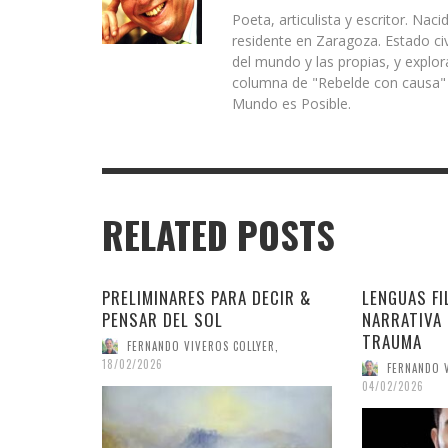
Poeta, articulista y escritor. N
residente en Zaragoza. Estado civ
del mundo y las propias, y explo
columna de "Rebelde con causa" d
Mundo es Posible.
RELATED POSTS
PRELIMINARES PARA DECIR &
LENGUAS FI
PENSAR DEL SOL
NARRATIVA 
TRAUMA
FERNANDO VIVEROS COLLYER
,
18/02/2026
FERNANDO 
04/02/2026