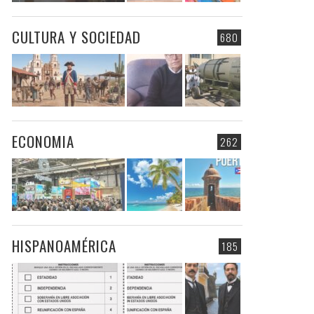
CULTURA Y SOCIEDAD
680
ECONOMIA
262
HISPANOAMÉRICA
185