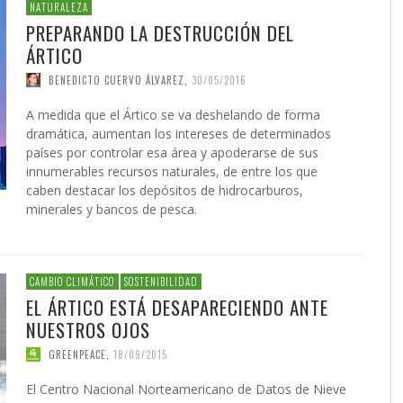
 DE LA GUERRA CONTRA
AS
ATIVA LEGISLATIVA DE UNA
NVIERTEN EN UNA
PRESIDENTE DE LA INICIATIV
INICIATIVA LEGISLATIVA DE 
(XI)
2026
EL NACIMIENTO DEL SOLARI
NATURALEZA
É JAVIER AGUILERA FRAGOSO
IN CARDOZO
,
29/06/2026
,
SERGIO FERRARI
,
22/07/2026
CIÓN PARA EL FUTURO
FORMA GLOBAL DEL
NACIONAL PUERTO RICO Y E
COALICIÓN PARA EL FUTURO
026
PREPARANDO LA DESTRUCCIÓN DEL
ACCIÓN
,
22/05/2026
ONG OTROMUNDOESPOSIBLE
CARLOS GARCÍA GUERRERO
LENIN CARDOZO
,
10/06/2026
,
10/12/
,
23/0
ICO DE PUERTO RICO (II)
SMO
POLÍTICO DE PUERTO RICO (I
GIO FERRARI
,
28/07/2026
REDACCIÓN
,
18/05/2026
ÁRTICO
IN ORTÍZ
LOS GARCÍA GUERRERO
,
24/07/2026
,
02/02/2026
EDWIN ORTÍZ
,
21/07/2026
BENEDICTO CUERVO ÁLVAREZ
,
30/05/2016
A medida que el Ártico se va deshelando de forma
dramática, aumentan los intereses de determinados
países por controlar esa área y apoderarse de sus
innumerables recursos naturales, de entre los que
caben destacar los depósitos de hidrocarburos,
minerales y bancos de pesca.
CAMBIO CLIMÁTICO
SOSTENIBILIDAD
EL ÁRTICO ESTÁ DESAPARECIENDO ANTE
NUESTROS OJOS
GREENPEACE
,
18/09/2015
El Centro Nacional Norteamericano de Datos de Nieve