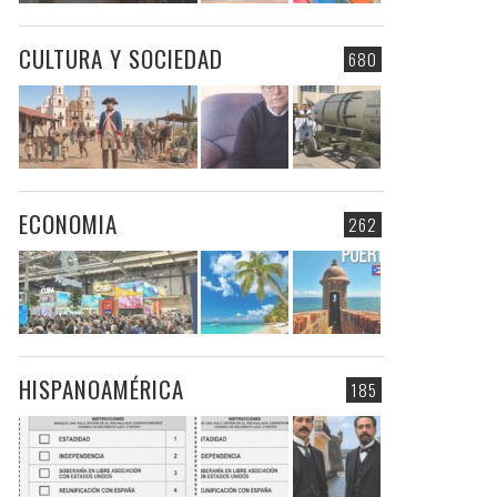
CULTURA Y SOCIEDAD
680
ECONOMIA
262
HISPANOAMÉRICA
185