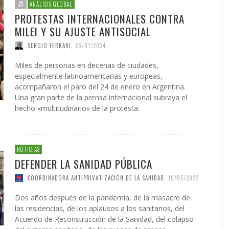
 DE LA GUERRA CONTRA
AS
ATIVA LEGISLATIVA DE UNA
NVIERTEN EN UNA
PRESIDENTE DE LA INICIATIV
INICIATIVA LEGISLATIVA DE 
(XI)
2026
EL NACIMIENTO DEL SOLARI
ANÁLISIS GLOBAL
É JAVIER AGUILERA FRAGOSO
IN CARDOZO
,
29/06/2026
,
SERGIO FERRARI
,
22/07/2026
CIÓN PARA EL FUTURO
FORMA GLOBAL DEL
NACIONAL PUERTO RICO Y E
COALICIÓN PARA EL FUTURO
026
PROTESTAS INTERNACIONALES CONTRA
ACCIÓN
,
22/05/2026
ONG OTROMUNDOESPOSIBLE
CARLOS GARCÍA GUERRERO
LENIN CARDOZO
,
10/06/2026
,
10/12/
,
23/0
ICO DE PUERTO RICO (II)
SMO
POLÍTICO DE PUERTO RICO (I
GIO FERRARI
,
28/07/2026
REDACCIÓN
,
18/05/2026
MILEI Y SU AJUSTE ANTISOCIAL
IN ORTÍZ
LOS GARCÍA GUERRERO
,
24/07/2026
,
02/02/2026
EDWIN ORTÍZ
,
21/07/2026
SERGIO FERRARI
,
26/01/2024
Miles de personas en decenas de ciudades,
especialmente latinoamericanas y europeas,
acompañaron el paro del 24 de enero en Argentina.
Una gran parte de la prensa internacional subraya el
hecho «multitudinario» de la protesta.
NOTICIAS
DEFENDER LA SANIDAD PÚBLICA
COORDINADORA ANTIPRIVATIZACIÓN DE LA SANIDAD
,
19/05/2022
Dos años después de la pandemia, de la masacre de
las residencias, de los aplausos a los sanitarios, del
Acuerdo de Reconstrucción de la Sanidad, del colapso