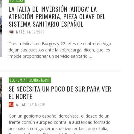
NOTICIAS
LA FALTA DE INVERSIÓN ‘AHOGA’ LA
ATENCIÓN PRIMARIA, PIEZA CLAVE DEL
SISTEMA SANITARIO ESPAÑOL
MATS
,
14/02/2019
Tres médicas en Burgos y 22 jefes de centro en Vigo
dejan sus puestos ante la sobrecarga, dicen, que les
impide proporcionar un servicio sanitario …
ECONOMIA
ECONOMÍA-ISR
SE NECESITA UN POCO DE SUR PARA VER
EL NORTE
ATTAC
,
17/11/2016
Con un gobierno español derechista, el deseo de un
frente común europeo contra la austeridad formado
por países con gobiernos de izquierdas como Italia,