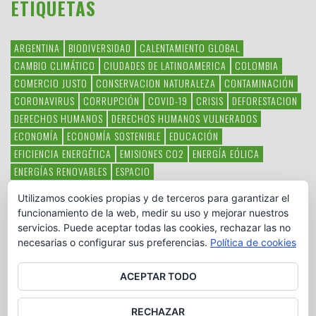
ETIQUETAS
ARGENTINA
BIODIVERSIDAD
CALENTAMIENTO GLOBAL
CAMBIO CLIMÁTICO
CIUDADES DE LATINOAMERICA
COLOMBIA
COMERCIO JUSTO
CONSERVACION NATURALEZA
CONTAMINACIÓN
CORONAVIRUS
CORRUPCIÓN
COVID-19
CRISIS
DEFORESTACION
DERECHOS HUMANOS
DERECHOS HUMANOS VULNERADOS
ECONOMÍA
ECONOMÍA SOSTENIBLE
EDUCACIÓN
EFICIENCIA ENERGÉTICA
EMISIONES CO2
ENERGÍA EÓLICA
ENERGÍAS RENOVABLES
ESPACIO
ESPECIES EN PELIGRO DE EXTINCIÓN
FAUNA LATINOAMERICANA
Utilizamos cookies propias y de terceros para garantizar el
HAMBRE
LATINOAMÉRICA
MEDIO AMBIENTE
MÉXICO
funcionamiento de la web, medir su uso y mejorar nuestros
OBJETIVOS DEL MILENIO
ONGS
PAZ
POBREZA
POESÍA
POLITICA
servicios. Puede aceptar todas las cookies, rechazar las no
PUEBLOS INDÍGENAS
RSC
RSE
SOBERANÍA ALIMENTARIA
necesarias o configurar sus preferencias.
Política de cookies
SOLIDARIDAD
SOSTENIBILIDAD
TECNOLOGÍA
VERTIDO PETROLEO
VIOLENCIA DE GÉNERO.
ACEPTAR TODO
RECHAZAR