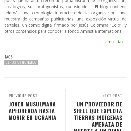
posts que harán un recorrido por la historia de la organización,
sus logros, sus protagonistas, curiosidades… El blog contiene
además una cronología interactiva de la organización, una
muestra de campañas publicitarias, una exposición virtual de
carteles, un cómic digital firmado por Jesús Colomina “Colo”, y
otros contenidos para conocer a fondo Amnistía Internacional.
amnistia.es
TAGS:
DERECHOS HUMANOS
PREVIOUS POST
NEXT POST
JOVEN MUSULMANA
UN PROVEEDOR DE
APEDREADA HASTA
SHELL QUE EXPLOTA
MORIR EN UCRANIA
TIERRAS INDÍGENAS
AMENAZA DE
MUERTE A UN RIVAL