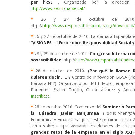
per l’RSE
. Organizada por la dirección g
http://www.setmanarse.cat/
*
26 y 27 de octubre de 2010
http://
http://www.responsabilidadimas.org/download/p
*
26 y 27 de octubre de 2010. La Cámara Española e
“VISIONES – I Foro sobre Responsabildad Social y
*
28 y 29 de octubre de 2010.
Congreso Internacion
sostenibilidad
. http://
http://www.responsabilidadima
*
28 de octubre de 2010.
¿Por qué lo llaman 
quieren decir ….. ?
Centro de Innovación BBVA (Pl
Bárbara Nº2). Organizado por MET: Mujer, empresa y
Ponentes: Esther Trujillo, Óscar Álvarez y Antoni
Inscríbete
*
28 de octubre 2010. Comienzo del
Seminario Per
la Cátedra Javier Benjumea
(Focus-Abengoa
Económica y Empresarial para este próximo curso 2
tema sobre el que versarán los debates de este
grandes retos de la empresa en el siglo XXI»