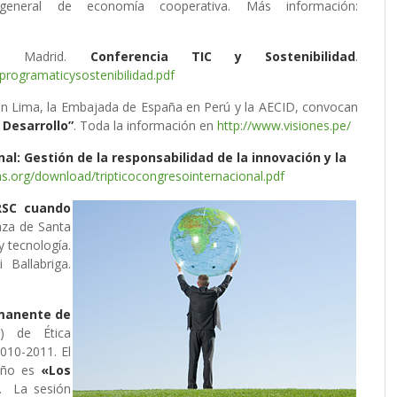
eneral de economía cooperativa. Más información:
. Madrid.
Conferencia TIC y Sostenibilidad
.
rogramaticysostenibilidad.pdf
n Lima, la Embajada de España en Perú y la AECID, convocan
 Desarrollo”
. Toda la información en
http://www.visiones.pe/
al: Gestión de la responsabilidad de la innovación y la
s.org/download/tripticocongresointernacional.pdf
RSC cuando
aza de Santa
 tecnología.
 Ballabriga.
manente de
) de Ética
010-2011. El
 año es
«Los
. La sesión