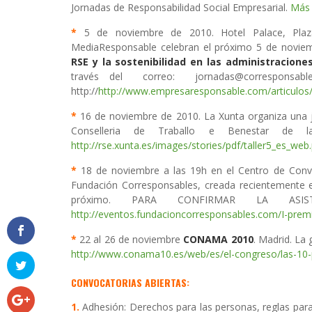
Jornadas de Responsabilidad Social Empresarial.
Más 
*
5 de noviembre de 2010. Hotel Palace, Plaza
MediaResponsable celebran el próximo 5 de noviem
RSE y la sostenibilidad en las administracione
través del correo: jornadas@corresponsabl
http://
http://www.empresaresponsable.com/articulos/
*
16 de noviembre de 2010. La Xunta organiza una 
Conselleria de Traballo e Benestar de 
http://rse.xunta.es/images/stories/pdf/taller5_es_web
*
18 de noviembre a las 19h en el Centro de Conv
Fundación Corresponsables, creada recientemente e
próximo. PARA CONFIRMAR LA ASIST
http://eventos.fundacioncorresponsables.com/I-prem
*
22 al 26 de noviembre
CONAMA 2010
. Madrid. La 
http://www.conama10.es/web/es/el-congreso/las-10-p
CONVOCATORIAS ABIERTAS:
1.
Adhesión: Derechos para las personas, reglas par