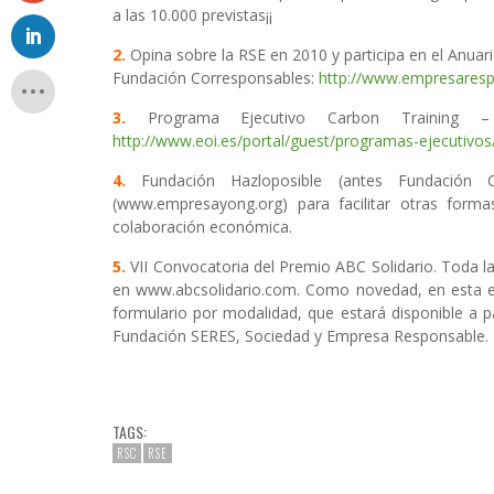
a las 10.000 previstas¡¡
2.
Opina sobre la RSE en 2010 y participa en el Anuar
Fundación Corresponsables:
http://www.empresaresp
3.
Programa Ejecutivo Carbon Training 
http://www.eoi.es/portal/guest/programas-ejecutiv
4.
Fundación Hazloposible (antes Fundación 
(www.empresayong.org) para facilitar otras for
colaboración económica.
5.
VII Convocatoria del Premio ABC Solidario. Toda l
en www.abcsolidario.com. Como novedad, en esta edi
formulario por modalidad, que estará disponible a 
Fundación SERES, Sociedad y Empresa Responsable. 
TAGS:
RSC
RSE