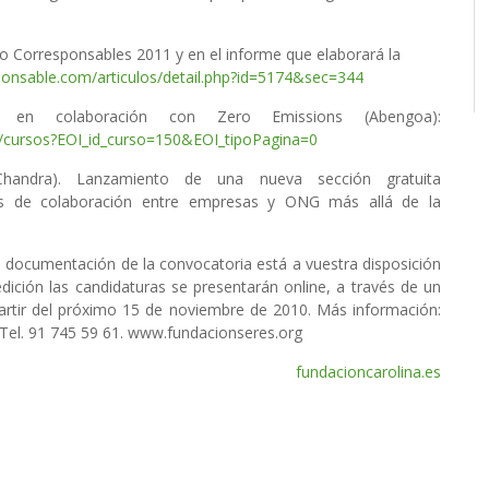
io Corresponsables 2011 y en el informe que elaborará la
onsable.com/articulos/detail.php?id=5174&sec=344
– en colaboración con Zero Emissions (Abengoa):
os/cursos?EOI_id_curso=150&EOI_tipoPagina=0
Chandra). Lanzamiento de una nueva sección gratuita
mas de colaboración entre empresas y ONG más allá de la
a documentación de la convocatoria está a vuestra disposición
ción las candidaturas se presentarán online, a través de un
partir del próximo 15 de noviembre de 2010. Más información:
Tel. 91 745 59 61. www.fundacionseres.org
fundacioncarolina.es