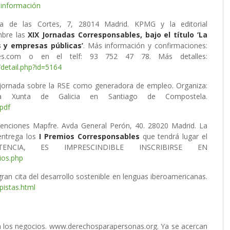
información
 de las Cortes, 7, 28014 Madrid. KPMG y la editorial
bre las
XIX Jornadas Corresponsables, bajo el título ‘La
s y empresas públicas’
. Más información y confirmaciones:
es.com o en el telf: 93 752 47 78. Más detalles:
detail.php?id=5164
jornada sobre la RSE como generadora de empleo. Organiza:
la Xunta de Galicia en Santiago de Compostela.
.pdf
enciones Mapfre. Avda General Perón, 40. 28020 Madrid. La
ntrega los
I Premios Corresponsables
que tendrá lugar el
ENCIA, ES IMPRESCINDIBLE INSCRIBIRSE EN
ios.php
gran cita del desarrollo sostenible en lenguas iberoamericanas.
istas.html
a los negocios. www.derechosparapersonas.org. Ya se acercan