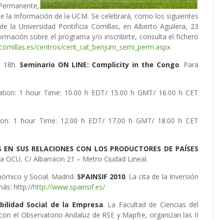
o Permanente,
e la Información de la UCM. Se celebrará, como los siguientes
e la Universidad Pontificia Comillas, en Alberto Aguilera, 23
rmación sobre el programa y/o inscribirte, consulta el fichero
comillas.es/centros/cent_cat_benjum_semi_perm.aspx
s 18h.
Seminario ON LINE: Complicity in the Congo
. Para
ration: 1 hour Time: 10.00 h EDT/ 15.00 h GMT/ 16.00 h CET
ation: 1 hour Time: 12.00 h EDT/ 17.00 h GMT/ 18.00 h CET
 EN SUS RELACIONES CON LOS PRODUCTORES DE PAÍSES
 la OCU, C/ Albarracin 21 – Metro Ciudad Lineal.
ómico y Social. Madrid.
SPAINSIF 2010
. La cita de la Inversión
ás: http://
http://www.spainsif.es/
bilidad Social de la Empresa
. La Facultad de Ciencias del
con el Observatorio Andaluz de RSE y Mapfre, organizan las II