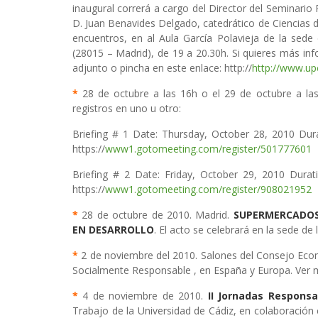
inaugural correrá a cargo del Director del Seminari
D. Juan Benavides Delgado, catedrático de Ciencias d
encuentros, en al Aula García Polavieja de la sede d
(28015 – Madrid), de 19 a 20.30h. Si quieres más info
adjunto o pincha en este enlace: http://
http://www.up
*
28 de octubre a las 16h o el 29 de octubre a la
registros en uno u otro:
Briefing # 1 Date: Thursday, October 28, 2010 Du
https://
www1.gotomeeting.com/register/501777601
Briefing # 2 Date: Friday, October 29, 2010 Dur
https://
www1.gotomeeting.com/register/908021952
*
28 de octubre de 2010. Madrid.
SUPERMERCADOS
EN DESARROLLO
. El acto se celebrará en la sede de
*
2 de noviembre del 2010. Salones del Consejo Econ
Socialmente Responsable , en España y Europa. Ver m
*
4 de noviembre de 2010.
II Jornadas Responsa
Trabajo de la Universidad de Cádiz, en colaboración 