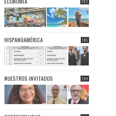
ECONOMIA
262
HISPANOAMÉRICA
185
NUESTROS INVITADOS
269