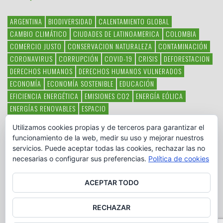
ARGENTINA
BIODIVERSIDAD
CALENTAMIENTO GLOBAL
CAMBIO CLIMÁTICO
CIUDADES DE LATINOAMERICA
COLOMBIA
COMERCIO JUSTO
CONSERVACION NATURALEZA
CONTAMINACIÓN
CORONAVIRUS
CORRUPCIÓN
COVID-19
CRISIS
DEFORESTACION
DERECHOS HUMANOS
DERECHOS HUMANOS VULNERADOS
ECONOMÍA
ECONOMÍA SOSTENIBLE
EDUCACIÓN
EFICIENCIA ENERGÉTICA
EMISIONES CO2
ENERGÍA EÓLICA
ENERGÍAS RENOVABLES
ESPACIO
ESPECIES EN PELIGRO DE EXTINCIÓN
FAUNA LATINOAMERICANA
Utilizamos cookies propias y de terceros para garantizar el
HAMBRE
LATINOAMÉRICA
MEDIO AMBIENTE
MÉXICO
funcionamiento de la web, medir su uso y mejorar nuestros
OBJETIVOS DEL MILENIO
ONGS
PAZ
POBREZA
POESÍA
POLITICA
servicios. Puede aceptar todas las cookies, rechazar las no
PUEBLOS INDÍGENAS
RSC
RSE
SOBERANÍA ALIMENTARIA
necesarias o configurar sus preferencias.
Política de cookies
SOLIDARIDAD
SOSTENIBILIDAD
TECNOLOGÍA
VERTIDO PETROLEO
VIOLENCIA DE GÉNERO.
ACEPTAR TODO
RECHAZAR