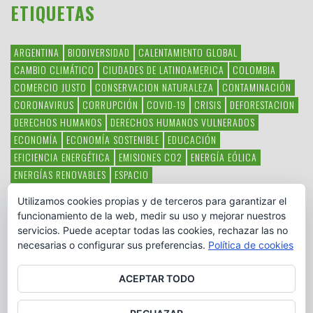
ETIQUETAS
ARGENTINA
BIODIVERSIDAD
CALENTAMIENTO GLOBAL
CAMBIO CLIMÁTICO
CIUDADES DE LATINOAMERICA
COLOMBIA
COMERCIO JUSTO
CONSERVACION NATURALEZA
CONTAMINACIÓN
CORONAVIRUS
CORRUPCIÓN
COVID-19
CRISIS
DEFORESTACION
DERECHOS HUMANOS
DERECHOS HUMANOS VULNERADOS
ECONOMÍA
ECONOMÍA SOSTENIBLE
EDUCACIÓN
EFICIENCIA ENERGÉTICA
EMISIONES CO2
ENERGÍA EÓLICA
ENERGÍAS RENOVABLES
ESPACIO
ESPECIES EN PELIGRO DE EXTINCIÓN
FAUNA LATINOAMERICANA
Utilizamos cookies propias y de terceros para garantizar el
HAMBRE
LATINOAMÉRICA
MEDIO AMBIENTE
MÉXICO
funcionamiento de la web, medir su uso y mejorar nuestros
OBJETIVOS DEL MILENIO
ONGS
PAZ
POBREZA
POESÍA
POLITICA
servicios. Puede aceptar todas las cookies, rechazar las no
PUEBLOS INDÍGENAS
RSC
RSE
SOBERANÍA ALIMENTARIA
necesarias o configurar sus preferencias.
Política de cookies
SOLIDARIDAD
SOSTENIBILIDAD
TECNOLOGÍA
VERTIDO PETROLEO
VIOLENCIA DE GÉNERO.
ACEPTAR TODO