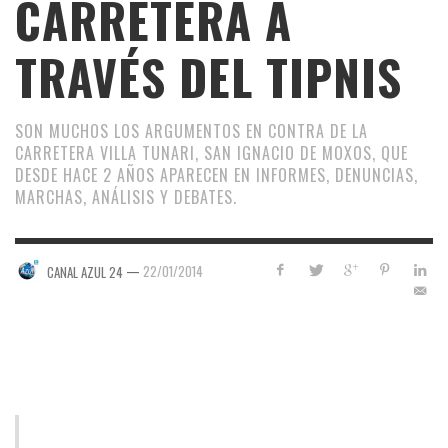
CARRETERA A
TRAVÉS DEL TIPNIS
SON MUCHOS LOS ARGUMENTOS EN CONTRA DE LA
CARRETERA VILLA TUNARI, SAN IGNACIO DE MOXOS, QUE
DESDE HACE 2 AÑOS APARECEN EN INFORMES, DENUNCIAS,
MARCHAS, ANÁLISIS Y DEBATES.
—
22/01/2014
CANAL AZUL 24