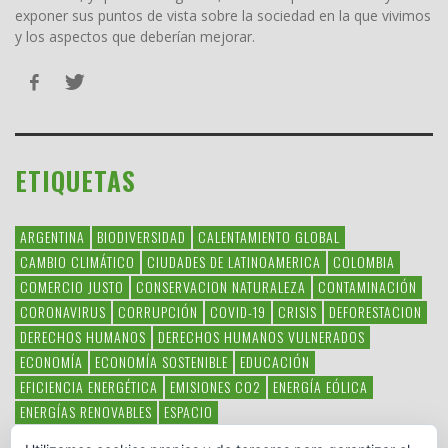
exponer sus puntos de vista sobre la sociedad en la que vivimos
y los aspectos que deberían mejorar.
ETIQUETAS
ARGENTINA
BIODIVERSIDAD
CALENTAMIENTO GLOBAL
CAMBIO CLIMÁTICO
CIUDADES DE LATINOAMERICA
COLOMBIA
COMERCIO JUSTO
CONSERVACION NATURALEZA
CONTAMINACIÓN
CORONAVIRUS
CORRUPCIÓN
COVID-19
CRISIS
DEFORESTACION
DERECHOS HUMANOS
DERECHOS HUMANOS VULNERADOS
ECONOMÍA
ECONOMÍA SOSTENIBLE
EDUCACIÓN
EFICIENCIA ENERGÉTICA
EMISIONES CO2
ENERGÍA EÓLICA
ENERGÍAS RENOVABLES
ESPACIO
ESPECIES EN PELIGRO DE EXTINCIÓN
FAUNA LATINOAMERICANA