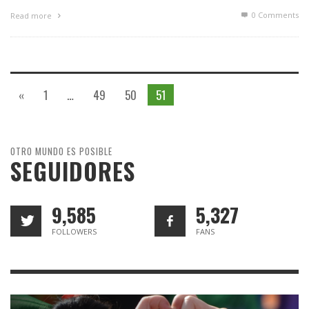
0 Comments
Read more
«
1
…
49
50
51
OTRO MUNDO ES POSIBLE
SEGUIDORES
9,585
5,327
FOLLOWERS
FANS