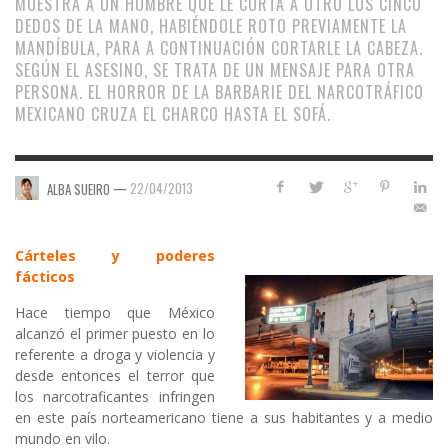
MUESTRA A UN HOMBRE QUE LE CORTA A OTRO LOS CINCO
DEDOS DE LA MANO, HABIÉNDOLE ROTO PREVIAMENTE LA
MANDÍBULA, PARA A CONTINUACIÓN CORTARLE LA CABEZA.
SEGÚN EL ASESINO, SE TRATA DE UN MENSAJE PARA OTRA
PERSONA. EL HORROR DE LA BARBARIE DEL NARCOTRÁFICO
MEXICANO CRUZA EL CHARCO HASTA EL SOFÁ.
—
22/04/2013
ALBA SUEIRO
Cárteles y poderes
fácticos
Hace tiempo que México
alcanzó el primer puesto en lo
referente a droga y violencia y
desde entonces el terror que
los narcotraficantes infringen
en este país norteamericano tiene a sus habitantes y a medio
mundo en vilo.