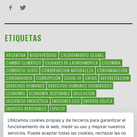
ETIQUETAS
ARGENTINA
BIODIVERSIDAD
CALENTAMIENTO GLOBAL
CAMBIO CLIMÁTICO
CIUDADES DE LATINOAMERICA
COLOMBIA
COMERCIO JUSTO
CONSERVACION NATURALEZA
CONTAMINACIÓN
CORONAVIRUS
CORRUPCIÓN
COVID-19
CRISIS
DEFORESTACION
DERECHOS HUMANOS
DERECHOS HUMANOS VULNERADOS
ECONOMÍA
ECONOMÍA SOSTENIBLE
EDUCACIÓN
EFICIENCIA ENERGÉTICA
EMISIONES CO2
ENERGÍA EÓLICA
ENERGÍAS RENOVABLES
ESPACIO
ESPECIES EN PELIGRO DE EXTINCIÓN
FAUNA LATINOAMERICANA
Utilizamos cookies propias y de terceros para garantizar el
HAMBRE
LATINOAMÉRICA
MEDIO AMBIENTE
MÉXICO
funcionamiento de la web, medir su uso y mejorar nuestros
OBJETIVOS DEL MILENIO
ONGS
PAZ
POBREZA
POESÍA
POLITICA
servicios. Puede aceptar todas las cookies, rechazar las no