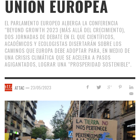
UNIÓN EUROPEA
EL PARLAMENTO EUROPEO ALBERGA LA CONFERENCIA
“BEYOND GROWTH 2023 (MÁS ALLÁ DEL CRECIMIENTO),
DOS JORNADAS DE DEBATE EN EL QUE CIENTÍFICOS,
ACADÉMICOS Y ECOLOGISTAS DISERTARÁN SOBRE LOS
CAMINOS QUE EUROPA DEBE ADOPTAR PARA, EN MEDIO DE
UNA CRISIS CLIMÁTICA QUE SE ACELERA A PASOS
AGIGANTADOS, LOGRAR UNA “PROSPERIDAD SOSTENIBLE”.
—
23/05/2023
ATTAC