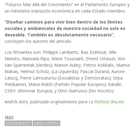
“Futuros Más Allá del Crecimiento” en el Parlamento Europeo y
un ministerio transición económica en cada Estado miembro.
“Diseñar caminos para vivir bien dentro de los límites
sociales y ambientales de nuestra sociedad no solo es
deseable. También es absolutamente necesario”
,
concluyen los autores del artículo.
Los firmantes son: Philippe Lamberts, Bas Eickhout, Ville
Niinisto, Manuela Ripa, Marie Toussaint, Ernest Urtasun, Kim
Van Sparrentak (Verdes); Manon Aubry, Petros Kokkalis, Marisa
Matias, Helmut Scholz, (La izquierda); Pascal Durand, Aurore
Lalucq, Pierre Larrouturou (Socialistas y Demócratas); Sirpa
Pietikainen, Maria Walsh (Partido Popular Europeo); Katalin
CSEH (Renovar Europa); y Dino Giarrusso (No Inscrito).
Andrés Actis, publicado originalmente para
La Política OnLine
.
TAGS:
DECRECIMIENTO
UNIÓN EUROPEA