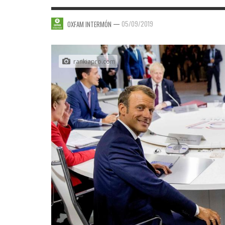
—
05/09/2019
OXFAM INTERMÓN
rankiapro.com