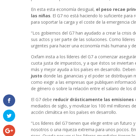
En esta esta economía desigual,
el peso recae pri
las niñas
. El G7 no está haciendo lo suficiente para
para soportar la carga y el coste de la emergencia cli
“Los gobiernos del G7 han ayudado a crear la crisis 
sus actos y ser parte de las soluciones. Como líderes
urgentes para hacer una economía más humana y defe
Oxfam insta a los líderes del G7 a comenzar asegur
cuota justa de impuestos, y a que éstos se inviertan 
más y mejor ayuda a los países en desarrollo. Debe
justo
donde las ganancias y el poder se distribuyan 
como exigir a las empresas que publiquen información 
de género o sobre la relación entre el salario de los d
El G7 debe
reducir drásticamente las emisiones
d
mediados de siglo, y movilizar los 100 mil millones d
acción climática en los países en desarrollo.
“Los líderes del G7 tienen que elegir entre un futuro 
nosotros o una riqueza extrema para unos pocos. En
ricos. Queda por ver si los líderes mundiales tienen l