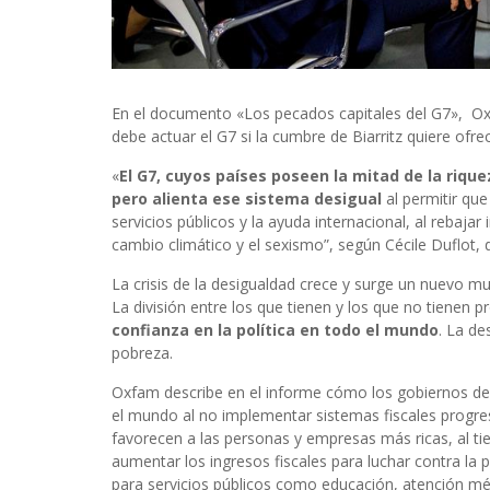
En el documento «Los pecados capitales del G7», Ox
debe actuar el G7 si la cumbre de Biarritz quiere ofr
«
El G7, cuyos países poseen la mitad de la rique
pero alienta ese sistema desigual
al permitir que 
servicios públicos y la ayuda internacional, al rebajar
cambio climático y el sexismo”, según Cécile Duflot, 
La crisis de la desigualdad crece y surge un nuevo m
La división entre los que tienen y los que no tienen 
confianza en la política en todo el mundo
. La de
pobreza.
Oxfam describe en el informe cómo los gobiernos del
el mundo al no implementar sistemas fiscales progresi
favorecen a las personas y empresas más ricas, al ti
aumentar los ingresos fiscales para luchar contra la
para servicios públicos como educación, atención méd