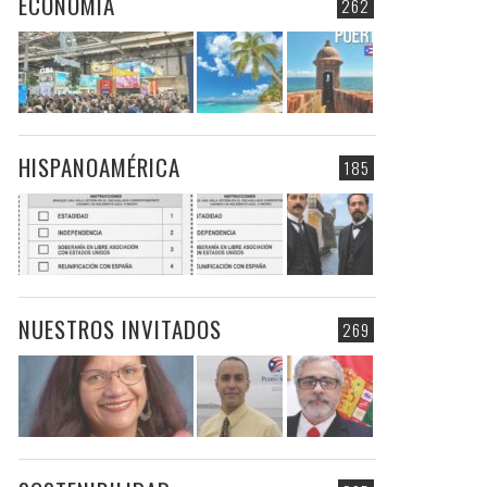
ECONOMIA
262
HISPANOAMÉRICA
185
NUESTROS INVITADOS
269