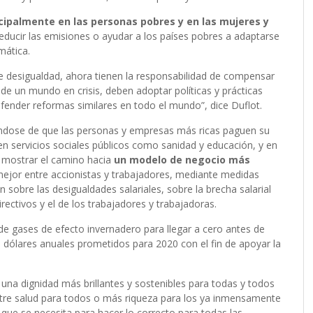
ncipalmente en las personas pobres y en las mujeres y
 reducir las emisiones o ayudar a los países pobres a adaptarse
mática.
de desigualdad, ahora tienen la responsabilidad de compensar
 de un mundo en crisis, deben adoptar políticas y prácticas
nder reformas similares en todo el mundo”, dice Duflot.
ándose de que las personas y empresas más ricas paguen su
en servicios sociales públicos como sanidad y educación, y en
n mostrar el camino hacia
un modelo de negocio más
mejor entre accionistas y trabajadores, mediante medidas
sobre las desigualdades salariales, sobre la brecha salarial
irectivos y el de los trabajadores y trabajadoras.
e gases de efecto invernadero para llegar a cero antes de
e dólares anuales prometidos para 2020 con el fin de apoyar la
y una dignidad más brillantes y sostenibles para todas y todos
tre salud para todos o más riqueza para los ya inmensamente
o que se necesita para hacer lo correcto para todas las