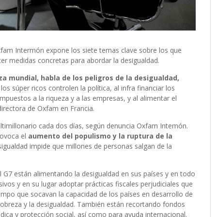
fam Intermón expone los siete temas clave sobre los que
ecer medidas concretas para abordar la desigualdad.
za mundial, habla de los peligros de la desigualdad,
los súper ricos controlen la política, al infra financiar los
 impuestos a la riqueza y a las empresas, y al alimentar el
directora de Oxfam en Francia.
ultimillonario cada dos días, según denuncia Oxfam Intemón.
provoca el
aumento del populismo y la ruptura de la
sigualdad impide que millones de personas salgan de la
 G7 están alimentando la desigualdad en sus países y en todo
vos y en su lugar adoptar prácticas fiscales perjudiciales que
empo que socavan la capacidad de los países en desarrollo de
 pobreza y la desigualdad. También están recortando fondos
ica y protección social, así como para ayuda internacional.