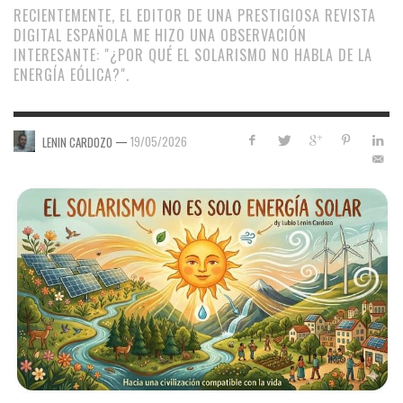
RECIENTEMENTE, EL EDITOR DE UNA PRESTIGIOSA REVISTA
DIGITAL ESPAÑOLA ME HIZO UNA OBSERVACIÓN
INTERESANTE: "¿POR QUÉ EL SOLARISMO NO HABLA DE LA
ENERGÍA EÓLICA?".
—
19/05/2026
LENIN CARDOZO