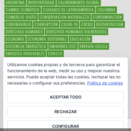
ARGENTINA
BIODIVERSIDAD
CALENTAMIENTO GLOBAL
CAMBIO CLIMÁTICO
CIUDADES DE LATINOAMERICA
COLOMBIA
COMERCIO JUSTO
CONSERVACION NATURALEZA
CONTAMINACIÓN
CORONAVIRUS
CORRUPCIÓN
COVID-19
CRISIS
DEFORESTACION
DERECHOS HUMANOS
DERECHOS HUMANOS VULNERADOS
ECONOMÍA
ECONOMÍA SOSTENIBLE
EDUCACIÓN
EFICIENCIA ENERGÉTICA
EMISIONES CO2
ENERGÍA EÓLICA
ENERGÍAS RENOVABLES
ESPACIO
ESPECIES EN PELIGRO DE EXTINCIÓN
FAUNA LATINOAMERICANA
Utilizamos cookies propias y de terceros para garantizar el
HAMBRE
LATINOAMÉRICA
MEDIO AMBIENTE
MÉXICO
funcionamiento de la web, medir su uso y mejorar nuestros
OBJETIVOS DEL MILENIO
ONGS
PAZ
POBREZA
POESÍA
POLITICA
servicios. Puede aceptar todas las cookies, rechazar las no
PUEBLOS INDÍGENAS
RSC
RSE
SOBERANÍA ALIMENTARIA
necesarias o configurar sus preferencias.
Política de cookies
SOLIDARIDAD
SOSTENIBILIDAD
TECNOLOGÍA
VERTIDO PETROLEO
VIOLENCIA DE GÉNERO.
ACEPTAR TODO
RECHAZAR
CONFIGURAR
Copyright © www.otromundoesposible.net. All Rights Reserved.