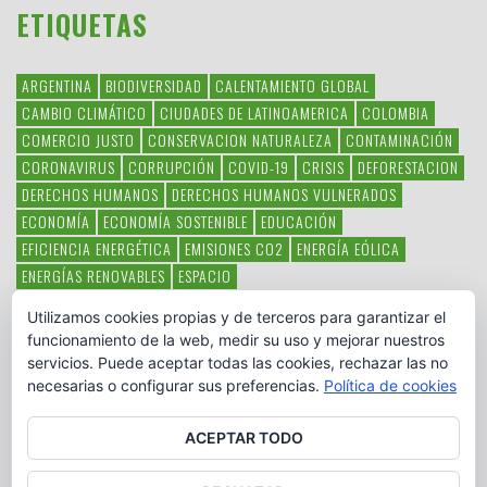
ETIQUETAS
ARGENTINA
BIODIVERSIDAD
CALENTAMIENTO GLOBAL
CAMBIO CLIMÁTICO
CIUDADES DE LATINOAMERICA
COLOMBIA
COMERCIO JUSTO
CONSERVACION NATURALEZA
CONTAMINACIÓN
CORONAVIRUS
CORRUPCIÓN
COVID-19
CRISIS
DEFORESTACION
DERECHOS HUMANOS
DERECHOS HUMANOS VULNERADOS
ECONOMÍA
ECONOMÍA SOSTENIBLE
EDUCACIÓN
EFICIENCIA ENERGÉTICA
EMISIONES CO2
ENERGÍA EÓLICA
ENERGÍAS RENOVABLES
ESPACIO
ESPECIES EN PELIGRO DE EXTINCIÓN
FAUNA LATINOAMERICANA
Utilizamos cookies propias y de terceros para garantizar el
HAMBRE
LATINOAMÉRICA
MEDIO AMBIENTE
MÉXICO
funcionamiento de la web, medir su uso y mejorar nuestros
OBJETIVOS DEL MILENIO
ONGS
PAZ
POBREZA
POESÍA
POLITICA
servicios. Puede aceptar todas las cookies, rechazar las no
PUEBLOS INDÍGENAS
RSC
RSE
SOBERANÍA ALIMENTARIA
necesarias o configurar sus preferencias.
Política de cookies
SOLIDARIDAD
SOSTENIBILIDAD
TECNOLOGÍA
VERTIDO PETROLEO
VIOLENCIA DE GÉNERO.
ACEPTAR TODO