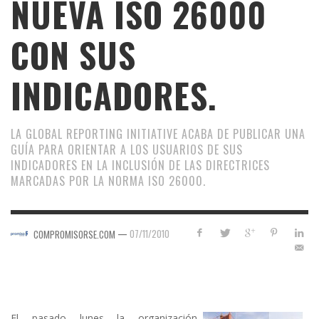
NUEVA ISO 26000
CON SUS
INDICADORES.
LA GLOBAL REPORTING INITIATIVE ACABA DE PUBLICAR UNA
GUÍA PARA ORIENTAR A LOS USUARIOS DE SUS
INDICADORES EN LA INCLUSIÓN DE LAS DIRECTRICES
MARCADAS POR LA NORMA ISO 26000.
—
07/11/2010
COMPROMISORSE.COM
El pasado lunes la organización