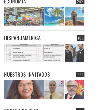
ECONOMIA
262
HISPANOAMÉRICA
185
NUESTROS INVITADOS
269