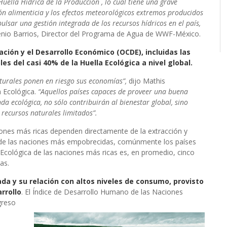
Huella Hídrica de la Producción , lo cual tiene una grave
ión alimenticia y los efectos meteorológicos extremos producidos
ulsar una gestión integrada de los recursos hídricos en el país,
io Barrios, Director del Programa de Agua de WWF-México.
ación y el Desarrollo Económico (OCDE), incluidas las
 del casi 40% de la Huella Ecológica a nivel global.
aturales ponen en riesgo sus economías”,
dijo Mathis
 Ecológica.
“Aquellos países capaces de proveer una buena
a ecológica, no sólo contribuirán al bienestar global, sino
recursos naturales limitados”.
nes más ricas dependen directamente de la extracción y
 de las naciones más empobrecidas, comúnmente los países
a Ecológica de las naciones más ricas es, en promedio, cinco
as.
ada y su relación con altos niveles de consumo, provisto
arrollo
. El Índice de Desarrollo Humano de las Naciones
greso