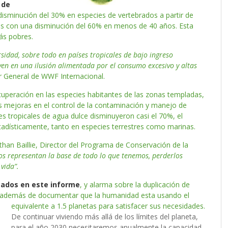
 de
 disminución del 30% en especies de vertebrados a partir de
das con una disminución del 60% en menos de 40 años. Esta
ás pobres.
rsidad, sobre todo en países tropicales de bajo ingreso
ven en una ilusión alimentada por el consumo excesivo y altas
 General de WWF Internacional.
cuperación en las especies habitantes de las zonas templadas,
as mejoras en el control de la contaminación y manejo de
s tropicales de agua dulce disminuyeron casi el 70%, el
adísticamente, tanto en especies terrestres como marinas.
than Baillie, Director del Programa de Conservación de la
os representan la base de todo lo que tenemos, perderlos
vida”.
usados en este informe
, y alarma sobre la duplicación de
 además de documentar que la humanidad esta usando el
equivalente a 1.5 planetas para satisfacer sus necesidades.
De continuar viviendo más allá de los límites del planeta,
para el año 2030 necesitaremos anualmente la capacidad