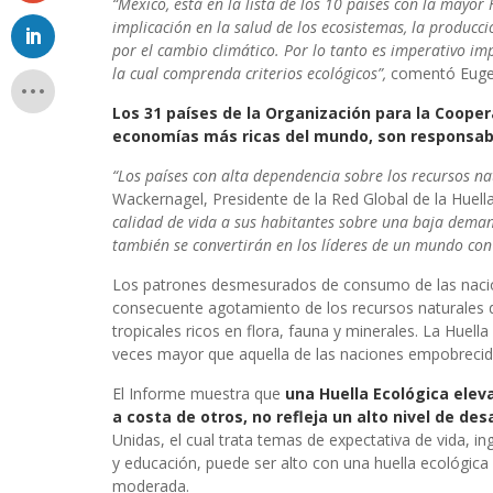
“México, está en la lista de los 10 países con la mayor 
implicación en la salud de los ecosistemas, la producc
por el cambio climático. Por lo tanto es imperativo imp
la cual comprenda criterios ecológicos”,
comentó Eugen
Los 31 países de la Organización para la Cooper
economías más ricas del mundo, son responsables
“Los países con alta dependencia sobre los recursos n
Wackernagel, Presidente de la Red Global de la Huella
calidad de vida a sus habitantes sobre una baja demand
también se convertirán en los líderes de un mundo con 
Los patrones desmesurados de consumo de las nacio
consecuente agotamiento de los recursos naturales
tropicales ricos en flora, fauna y minerales. La Huell
veces mayor que aquella de las naciones empobrecid
El Informe muestra que
una Huella Ecológica elev
a costa de otros, no refleja un alto nivel de des
Unidas, el cual trata temas de expectativa d
e vida, in
y educación, puede ser alto con una huella ecológica
moderada.