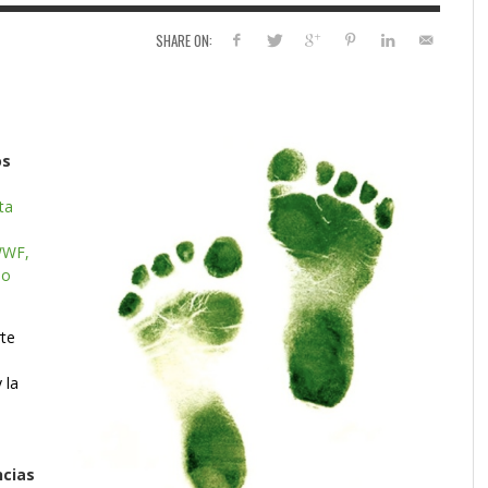
SHARE ON:
os
ta
WWF,
do
rte
 la
ncias