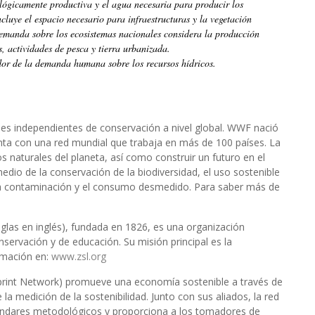
ológicamente productiva y el agua necesaria para producir los
cluye el espacio necesario para infraestructuras y la vegetación
emanda sobre los ecosistemas nacionales considera la producción
s, actividades de pesca y tierra urbanizada.
dor de la demanda humana sobre los recursos hídricos.
es independientes de conservación a nivel global. WWF nació
nta con una red mundial que trabaja en más de 100 países. La
 naturales del planeta, así como construir un futuro en el
dio de la conservación de la biodiversidad, el uso sostenible
 la contaminación y el consumo desmedido. Para saber más de
iglas en inglés), fundada en 1826, es una organización
onservación y de educación. Su misión principal es la
rmación en:
www.zsl.org
print Network) promueve una economía sostenible a través de
la medición de la sostenibilidad. Junto con sus aliados, la red
stándares metodológicos y proporciona a los tomadores de