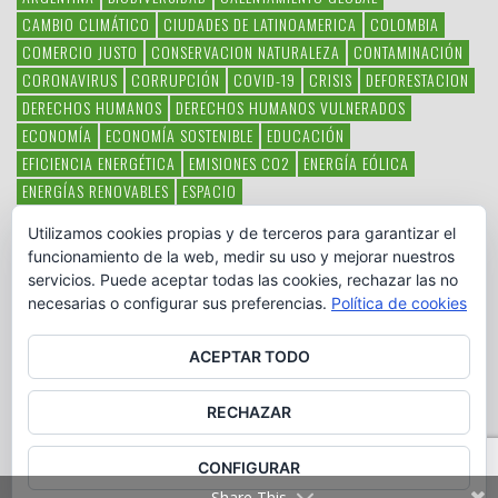
CAMBIO CLIMÁTICO
CIUDADES DE LATINOAMERICA
COLOMBIA
COMERCIO JUSTO
CONSERVACION NATURALEZA
CONTAMINACIÓN
CORONAVIRUS
CORRUPCIÓN
COVID-19
CRISIS
DEFORESTACION
DERECHOS HUMANOS
DERECHOS HUMANOS VULNERADOS
ECONOMÍA
ECONOMÍA SOSTENIBLE
EDUCACIÓN
EFICIENCIA ENERGÉTICA
EMISIONES CO2
ENERGÍA EÓLICA
ENERGÍAS RENOVABLES
ESPACIO
ESPECIES EN PELIGRO DE EXTINCIÓN
FAUNA LATINOAMERICANA
Utilizamos cookies propias y de terceros para garantizar el
HAMBRE
LATINOAMÉRICA
MEDIO AMBIENTE
MÉXICO
funcionamiento de la web, medir su uso y mejorar nuestros
OBJETIVOS DEL MILENIO
ONGS
PAZ
POBREZA
POESÍA
POLITICA
servicios. Puede aceptar todas las cookies, rechazar las no
PUEBLOS INDÍGENAS
RSC
RSE
SOBERANÍA ALIMENTARIA
necesarias o configurar sus preferencias.
Política de cookies
SOLIDARIDAD
SOSTENIBILIDAD
TECNOLOGÍA
VERTIDO PETROLEO
VIOLENCIA DE GÉNERO.
ACEPTAR TODO
RECHAZAR
CONFIGURAR
Copyright © www.otromundoesposible.net. All Rights Reserved.
Share This