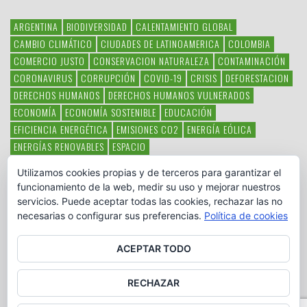
ARGENTINA
BIODIVERSIDAD
CALENTAMIENTO GLOBAL
CAMBIO CLIMÁTICO
CIUDADES DE LATINOAMERICA
COLOMBIA
COMERCIO JUSTO
CONSERVACION NATURALEZA
CONTAMINACIÓN
CORONAVIRUS
CORRUPCIÓN
COVID-19
CRISIS
DEFORESTACION
DERECHOS HUMANOS
DERECHOS HUMANOS VULNERADOS
ECONOMÍA
ECONOMÍA SOSTENIBLE
EDUCACIÓN
EFICIENCIA ENERGÉTICA
EMISIONES CO2
ENERGÍA EÓLICA
ENERGÍAS RENOVABLES
ESPACIO
ESPECIES EN PELIGRO DE EXTINCIÓN
FAUNA LATINOAMERICANA
Utilizamos cookies propias y de terceros para garantizar el
HAMBRE
LATINOAMÉRICA
MEDIO AMBIENTE
MÉXICO
funcionamiento de la web, medir su uso y mejorar nuestros
OBJETIVOS DEL MILENIO
ONGS
PAZ
POBREZA
POESÍA
POLITICA
servicios. Puede aceptar todas las cookies, rechazar las no
PUEBLOS INDÍGENAS
RSC
RSE
SOBERANÍA ALIMENTARIA
necesarias o configurar sus preferencias.
Política de cookies
SOLIDARIDAD
SOSTENIBILIDAD
TECNOLOGÍA
VERTIDO PETROLEO
VIOLENCIA DE GÉNERO.
ACEPTAR TODO
RECHAZAR