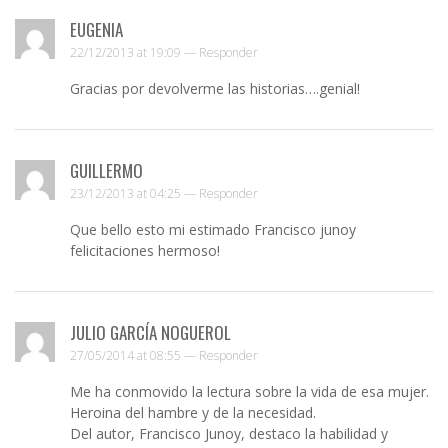
EUGENIA
22/12/2013 at 19:09 —
Responder
Gracias por devolverme las historias….genial!
GUILLERMO
23/12/2013 at 04:25 —
Responder
Que bello esto mi estimado Francisco junoy
felicitaciones hermoso!
JULIO GARCÍA NOGUEROL
27/05/2014 at 08:55 —
Responder
Me ha conmovido la lectura sobre la vida de esa mujer.
Heroina del hambre y de la necesidad.
Del autor, Francisco Junoy, destaco la habilidad y