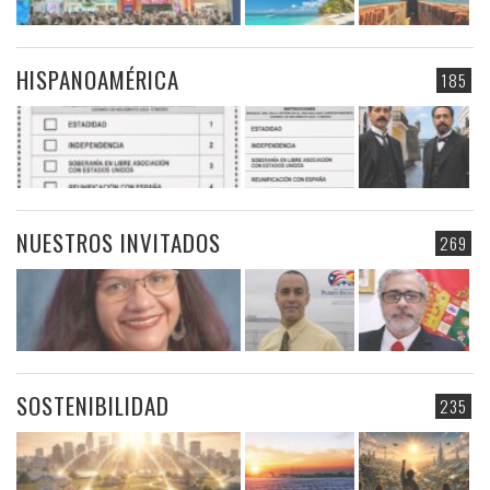
HISPANOAMÉRICA
185
NUESTROS INVITADOS
269
SOSTENIBILIDAD
235