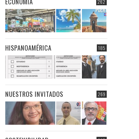
ECONOMIA
262
HISPANOAMÉRICA
185
NUESTROS INVITADOS
269