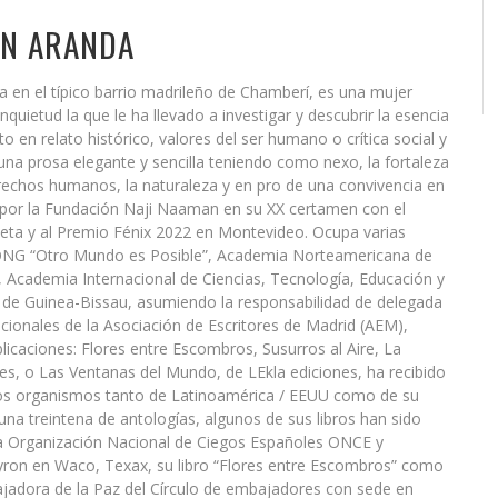
EN ARANDA
a en el típico barrio madrileño de Chamberí, es una mujer
inquietud la que le ha llevado a investigar y descubrir la esencia
o en relato histórico, valores del ser humano o crítica social y
na prosa elegante y sencilla teniendo como nexo, la fortaleza
erechos humanos, la naturaleza y en pro de una convivencia en
por la Fundación Naji Naaman en su XX certamen con el
eta y al Premio Fénix 2022 en Montevideo. Ocupa varias
 ONG “Otro Mundo es Posible”, Academia Norteamericana de
, Academia Internacional de Ciencias, Tecnología, Educación y
 de Guinea-Bissau, asumiendo la responsabilidad de delegada
cionales de la Asociación de Escritores de Madrid (AEM),
licaciones: Flores entre Escombros, Susurros al Aire, La
nes, o Las Ventanas del Mundo, de LEkla ediciones, ha recibido
ntos organismos tanto de Latinoamérica / EEUU como de su
una treintena de antologías, algunos de sus libros han sido
la Organización Nacional de Ciegos Españoles ONCE y
Byron en Waco, Texax, su libro “Flores entre Escombros” como
jadora de la Paz del Círculo de embajadores con sede en