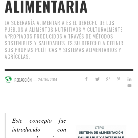
ALIMENTARIA
LA SOBERANÍA ALIMENTARIA ES EL DERECHO DE LOS
PUEBLOS A ALIMENTOS NUTRITIVOS Y CULTURALMENTE
APROPIADOS PRODUCIDOS A TRAVÉS DE MÉTODOS
SOSTENIBLES Y SALUDABLES. ES SU DERECHO A DEFINIR
SUS PROPIAS POLÍTICAS Y SISTEMAS ALIMENTARIOS Y
AGRÍCOLAS.
—
24/04/2014
REDACCIÓN
Este concepto fue
introducido con