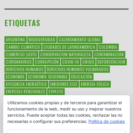
ETIQUETAS
ARGENTINA
BIODIVERSIDAD
CALENTAMIENTO GLOBAL
CAMBIO CLIMÁTICO
CIUDADES DE LATINOAMERICA
COLOMBIA
COMERCIO JUSTO
CONSERVACION NATURALEZA
CONTAMINACIÓN
CORONAVIRUS
CORRUPCIÓN
COVID-19
CRISIS
DEFORESTACION
DERECHOS HUMANOS
DERECHOS HUMANOS VULNERADOS
ECONOMÍA
ECONOMÍA SOSTENIBLE
EDUCACIÓN
EFICIENCIA ENERGÉTICA
EMISIONES CO2
ENERGÍA EÓLICA
ENERGÍAS RENOVABLES
ESPACIO
ESPECIES EN PELIGRO DE EXTINCIÓN
FAUNA LATINOAMERICANA
Utilizamos cookies propias y de terceros para garantizar el
HAMBRE
LATINOAMÉRICA
MEDIO AMBIENTE
MÉXICO
funcionamiento de la web, medir su uso y mejorar nuestros
OBJETIVOS DEL MILENIO
ONGS
PAZ
POBREZA
POESÍA
POLITICA
servicios. Puede aceptar todas las cookies, rechazar las no
PUEBLOS INDÍGENAS
RSC
RSE
SOBERANÍA ALIMENTARIA
necesarias o configurar sus preferencias.
Política de cookies
SOLIDARIDAD
SOSTENIBILIDAD
TECNOLOGÍA
VERTIDO PETROLEO