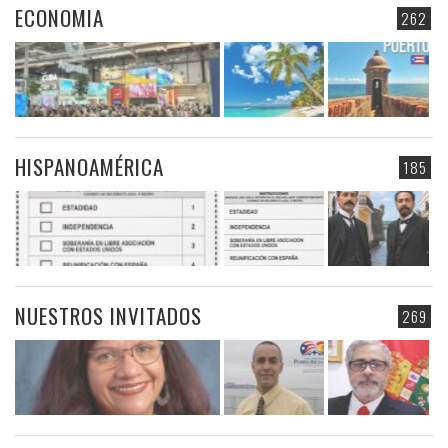
ECONOMIA
262
HISPANOAMÉRICA
185
NUESTROS INVITADOS
269