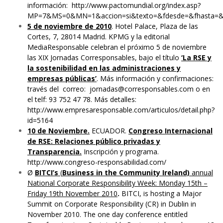
información:
http://www.pactomundial.org/index.asp?
MP=7&MS=0&MN=1&accion=si&texto=&fdesde=&fhasta=&fec
5 de noviembre de 2010
. Hotel Palace, Plaza de las
Cortes, 7, 28014 Madrid. KPMG y la editorial
MediaResponsable celebran el próximo 5 de noviembre
las XIX Jornadas Corresponsables, bajo el título
‘La RSE y
la sostenibilidad en las administraciones y
empresas públicas’
. Más información y confirmaciones:
través del correo:
jornadas@corresponsables.com
o en
el telf: 93 752 47 78. Más detalles:
http://www.empresaresponsable.com/articulos/detail.php?
id=5164
10 de Noviembre.
ECUADOR.
Congreso Internacional
de RSE: Relaciones público privadas y
Transparencia.
Inscripción y programa.
http://www.congreso-responsabilidad.com/
Ø
BITCI’s
(
Business in the Community Ireland)
annual
National Corporate Responsibility Week: Monday 15th –
Friday 19th November 2010
.
BITCI, is hosting a Major
Summit on Corporate Responsibility (CR) in Dublin in
November 2010. The one day conference entitled