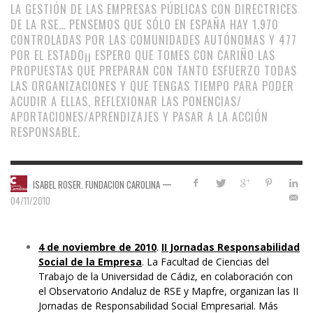
LA GESTIÓN DE LAS EMPRESAS PÚBLICAS CON DIRECTRICES
DE LA RSE… PENSEMOS QUE SÓLO EN ESPAÑA HAY 1.970
CONTROLADAS POR LAS COMUNIDADES AUTÓNOMAS Y 477
POR EL ESTADO¡¡ ESPERO QUE TOMES CON CARIÑO LAS
PROPUESTAS QUE PREPARAN CON TANTO ESFUERZO TODAS
LAS ORGANIZACIONES Y QUE TENGAS TIEMPO PARA PODER
ACUDIR A ELLAS, REFLEXIONAR LAS PONENCIAS/
APORTACIONES/APRENDIZAJES Y PASAR A LA ACCIÓN
RESPONSABLE.
—
ISABEL ROSER. FUNDACION CAROLINA
04/11/2010
4 de noviembre de 2010
.
II Jornadas Responsabilidad
Social de la Empresa
. La Facultad de Ciencias del
Trabajo de la Universidad de Cádiz, en colaboración con
el Observatorio Andaluz de RSE y Mapfre, organizan las II
Jornadas de Responsabilidad Social Empresarial. Más