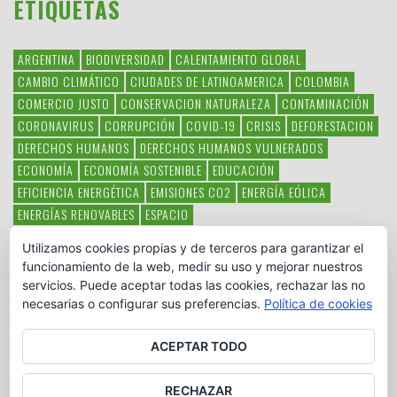
ETIQUETAS
ARGENTINA
BIODIVERSIDAD
CALENTAMIENTO GLOBAL
CAMBIO CLIMÁTICO
CIUDADES DE LATINOAMERICA
COLOMBIA
COMERCIO JUSTO
CONSERVACION NATURALEZA
CONTAMINACIÓN
CORONAVIRUS
CORRUPCIÓN
COVID-19
CRISIS
DEFORESTACION
DERECHOS HUMANOS
DERECHOS HUMANOS VULNERADOS
ECONOMÍA
ECONOMÍA SOSTENIBLE
EDUCACIÓN
EFICIENCIA ENERGÉTICA
EMISIONES CO2
ENERGÍA EÓLICA
ENERGÍAS RENOVABLES
ESPACIO
ESPECIES EN PELIGRO DE EXTINCIÓN
FAUNA LATINOAMERICANA
Utilizamos cookies propias y de terceros para garantizar el
HAMBRE
LATINOAMÉRICA
MEDIO AMBIENTE
MÉXICO
funcionamiento de la web, medir su uso y mejorar nuestros
OBJETIVOS DEL MILENIO
ONGS
PAZ
POBREZA
POESÍA
POLITICA
servicios. Puede aceptar todas las cookies, rechazar las no
PUEBLOS INDÍGENAS
RSC
RSE
SOBERANÍA ALIMENTARIA
necesarias o configurar sus preferencias.
Política de cookies
SOLIDARIDAD
SOSTENIBILIDAD
TECNOLOGÍA
VERTIDO PETROLEO
VIOLENCIA DE GÉNERO.
ACEPTAR TODO
RECHAZAR