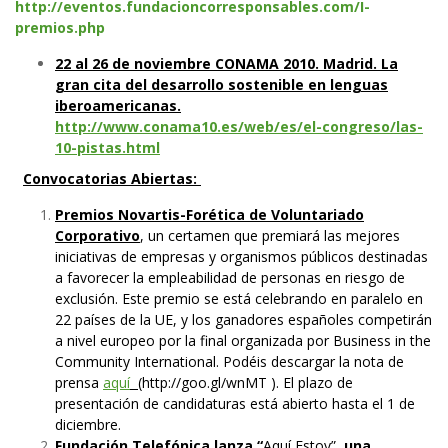
http://eventos.fundacioncorresponsables.com/I-
premios.php
22 al 26 de noviembre
CONAMA 2010.
Madrid.
La
gran cita del desarrollo sostenible en lenguas
iberoamericanas.
http://www.conama10.es/web/es/el-congreso/las-
10-pistas.html
Convocatorias Abiertas:
Premios Novartis-Forética de Voluntariado
Corporativo
, un certamen que premiará las mejores
iniciativas de empresas y organismos públicos destinadas
a favorecer la empleabilidad de personas en riesgo de
exclusión. Este premio se está celebrando en paralelo en
22 países de la UE, y los ganadores españoles competirán
a nivel europeo por la final organizada por Business in the
Community International. Podéis descargar la nota de
prensa
aquí
(
http://goo.gl/wnMT
). El plazo de
presentación de candidaturas está abierto hasta el 1 de
diciembre.
Fundación Telefónica lanza “
Aquí Estoy”
,
una