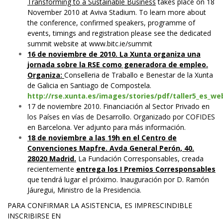
Transforming to a Sustainable Business
takes place on 18
November 2010 at Aviva Stadium. To learn more about
the conference, confirmed speakers, programme of
events, timings and registration please see the dedicated
summit website at
www.bitc.ie/summit
16 de noviembre de 2010.
La Xunta organiza una
jornada sobre la RSE como generadora de empleo.
Organiza:
Conselleria de Traballo e Benestar de la Xunta
de Galicia en Santiago de Compostela.
http://rse.xunta.es/images/stories/pdf/taller5_es_we
17 de noviembre 2010. Financiación al Sector Privado en
los Países en vías de Desarrollo. Organizado por COFIDES
en Barcelona. Ver adjunto para más información.
18 de noviembre
a las 19h en el Centro de
Convenciones Mapfre. Avda General Perón, 40.
28020 Madrid.
La Fundación Corresponsables, creada
recientemente
entrega los I Premios Corresponsables
que tendrá lugar el próximo. Inauguración por D. Ramón
Jáuregui, Ministro de la Presidencia.
PARA CONFIRMAR LA ASISTENCIA, ES IMPRESCINDIBLE
INSCRIBIRSE EN