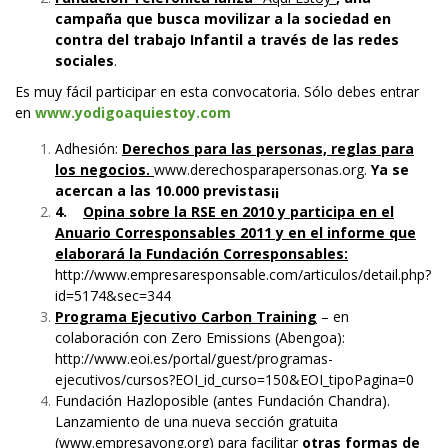
campaña que busca movilizar a la sociedad en
contra del trabajo Infantil a través de las redes
sociales
.
Es muy fácil participar en esta convocatoria. Sólo debes entrar
en
www.yodigoaquiestoy.com
Adhesión:
Derechos para las personas, reglas para
los negocios.
www.derechosparapersonas.org
.
Ya se
acercan a las 10.000 previstas¡¡
4.
Opina sobre la RSE en 2010 y participa en el
Anuario Corresponsables 2011 y en el informe que
elaborará la Fundación Corresponsables:
http://www.empresaresponsable.com/articulos/detail.php?
id=5174&sec=344
Programa Ejecutivo Carbon Training
– en
colaboración con Zero Emissions (Abengoa):
http://www.eoi.es/portal/guest/programas-
ejecutivos/cursos?EOI_id_curso=150&EOI_tipoPagina=0
Fundación Hazloposible (antes Fundación Chandra).
Lanzamiento de una nueva sección gratuita
(
www.empresayong.org
) para facilitar
otras formas de