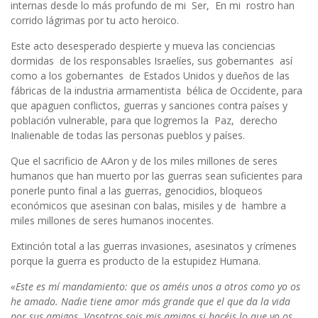
internas desde lo más profundo de mi Ser, En mi rostro han
corrido lágrimas por tu acto heroico.
Este acto desesperado despierte y mueva las conciencias
dormidas de los responsables Israelíes, sus gobernantes así
como a los gobernantes de Estados Unidos y dueños de las
fábricas de la industria armamentista bélica de Occidente, para
que apaguen conflictos, guerras y sanciones contra países y
población vulnerable, para que logremos la Paz, derecho
Inalienable de todas las personas pueblos y países.
Que el sacrificio de AAron y de los miles millones de seres
humanos que han muerto por las guerras sean suficientes para
ponerle punto final a las guerras, genocidios, bloqueos
económicos que asesinan con balas, misiles y de hambre a
miles millones de seres humanos inocentes.
Extinción total a las guerras invasiones, asesinatos y crímenes
porque la guerra es producto de la estupidez Humana.
«Este es mí mandamiento: que os améis unos a otros como yo os
he amado. Nadie tiene amor más grande que el que da la vida
por sus amigos. Vosotros sois mis amigos si hacéis lo que yo os