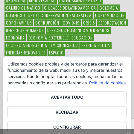
ARGENTINA
BIODIVERSIDAD
CALENTAMIENTO GLOBAL
CAMBIO CLIMÁTICO
CIUDADES DE LATINOAMERICA
COLOMBIA
COMERCIO JUSTO
CONSERVACION NATURALEZA
CONTAMINACIÓN
CORONAVIRUS
CORRUPCIÓN
COVID-19
CRISIS
DEFORESTACION
DERECHOS HUMANOS
DERECHOS HUMANOS VULNERADOS
ECONOMÍA
ECONOMÍA SOSTENIBLE
EDUCACIÓN
EFICIENCIA ENERGÉTICA
EMISIONES CO2
ENERGÍA EÓLICA
ENERGÍAS RENOVABLES
ESPACIO
ESPECIES EN PELIGRO DE EXTINCIÓN
FAUNA LATINOAMERICANA
Utilizamos cookies propias y de terceros para garantizar el
HAMBRE
LATINOAMÉRICA
MEDIO AMBIENTE
MÉXICO
funcionamiento de la web, medir su uso y mejorar nuestros
OBJETIVOS DEL MILENIO
ONGS
PAZ
POBREZA
POESÍA
POLITICA
servicios. Puede aceptar todas las cookies, rechazar las no
PUEBLOS INDÍGENAS
RSC
RSE
SOBERANÍA ALIMENTARIA
necesarias o configurar sus preferencias.
Política de cookies
SOLIDARIDAD
SOSTENIBILIDAD
TECNOLOGÍA
VERTIDO PETROLEO
VIOLENCIA DE GÉNERO.
ACEPTAR TODO
RECHAZAR
CONFIGURAR
Copyright © www.otromundoesposible.net. All Rights Reserved.