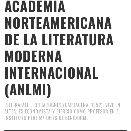
ACADEMIA
NORTEAMERICANA
DE LA LITERATURA
MODERNA
INTERNACIONAL
(ANLMI)
RIFI, RAFAEL LLORCA SIGNES (CARTAGENA, 1952), VIVE EN
ALTEA, ES ECONOMISTA Y EJERCIO COMO PROFESOR EN EL
INSTITUTO PERE Mª ORTS DE BENIDORM.