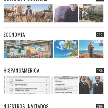
ECONOMIA
262
HISPANOAMÉRICA
185
NUESTROS INVITADOS
269