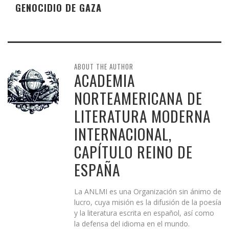
GENOCIDIO DE GAZA
ABOUT THE AUTHOR
ACADEMIA
NORTEAMERICANA DE
LITERATURA MODERNA
INTERNACIONAL,
CAPÍTULO REINO DE
ESPAÑA
La ANLMI es una Organización sin ánimo de
lucro, cuya misión es la difusión de la poesía
y la literatura escrita en español, así como
la defensa del idioma en el mundo.