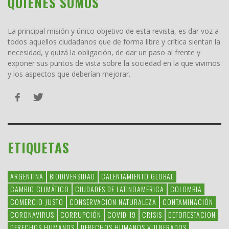
QUIENES SOMOS
La principal misión y único objetivo de esta revista, es dar voz a
todos aquellos ciudadanos que de forma libre y crítica sientan la
necesidad, y quizá la obligación, de dar un paso al frente y
exponer sus puntos de vista sobre la sociedad en la que vivimos
y los aspectos que deberían mejorar.
ETIQUETAS
ARGENTINA
BIODIVERSIDAD
CALENTAMIENTO GLOBAL
CAMBIO CLIMÁTICO
CIUDADES DE LATINOAMERICA
COLOMBIA
COMERCIO JUSTO
CONSERVACION NATURALEZA
CONTAMINACIÓN
CORONAVIRUS
CORRUPCIÓN
COVID-19
CRISIS
DEFORESTACION
DERECHOS HUMANOS
DERECHOS HUMANOS VULNERADOS