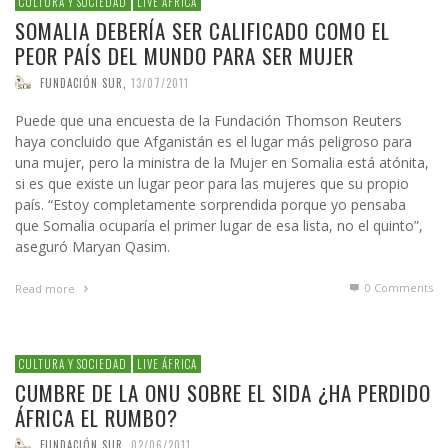
CULTURA Y SOCIEDAD
LIVE ÁFRICA
SOMALIA DEBERÍA SER CALIFICADO COMO EL
PEOR PAÍS DEL MUNDO PARA SER MUJER
FUNDACIÓN SUR
,
13/07/2011
Puede que una encuesta de la Fundación Thomson Reuters
haya concluido que Afganistán es el lugar más peligroso para
una mujer, pero la ministra de la Mujer en Somalia está atónita,
si es que existe un lugar peor para las mujeres que su propio
país. “Estoy completamente sorprendida porque yo pensaba
que Somalia ocuparía el primer lugar de esa lista, no el quinto”,
aseguró Maryan Qasim.
0 Comments
Read more
CULTURA Y SOCIEDAD
LIVE ÁFRICA
CUMBRE DE LA ONU SOBRE EL SIDA ¿HA PERDIDO
ÁFRICA EL RUMBO?
FUNDACIÓN SUR
,
02/06/2011