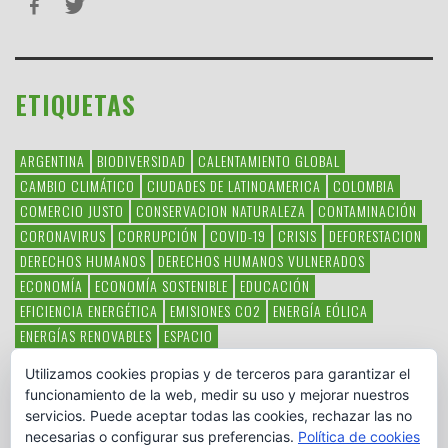
ETIQUETAS
ARGENTINA
BIODIVERSIDAD
CALENTAMIENTO GLOBAL
CAMBIO CLIMÁTICO
CIUDADES DE LATINOAMERICA
COLOMBIA
COMERCIO JUSTO
CONSERVACION NATURALEZA
CONTAMINACIÓN
CORONAVIRUS
CORRUPCIÓN
COVID-19
CRISIS
DEFORESTACION
DERECHOS HUMANOS
DERECHOS HUMANOS VULNERADOS
ECONOMÍA
ECONOMÍA SOSTENIBLE
EDUCACIÓN
EFICIENCIA ENERGÉTICA
EMISIONES CO2
ENERGÍA EÓLICA
ENERGÍAS RENOVABLES
ESPACIO
ESPECIES EN PELIGRO DE EXTINCIÓN
FAUNA LATINOAMERICANA
Utilizamos cookies propias y de terceros para garantizar el
HAMBRE
LATINOAMÉRICA
MEDIO AMBIENTE
MÉXICO
funcionamiento de la web, medir su uso y mejorar nuestros
OBJETIVOS DEL MILENIO
ONGS
PAZ
POBREZA
POESÍA
POLITICA
servicios. Puede aceptar todas las cookies, rechazar las no
PUEBLOS INDÍGENAS
RSC
RSE
SOBERANÍA ALIMENTARIA
necesarias o configurar sus preferencias.
Política de cookies