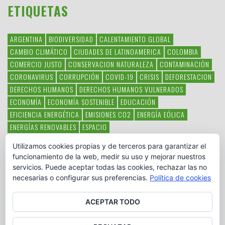
ETIQUETAS
ARGENTINA
BIODIVERSIDAD
CALENTAMIENTO GLOBAL
CAMBIO CLIMÁTICO
CIUDADES DE LATINOAMERICA
COLOMBIA
COMERCIO JUSTO
CONSERVACION NATURALEZA
CONTAMINACIÓN
CORONAVIRUS
CORRUPCIÓN
COVID-19
CRISIS
DEFORESTACION
DERECHOS HUMANOS
DERECHOS HUMANOS VULNERADOS
ECONOMÍA
ECONOMÍA SOSTENIBLE
EDUCACIÓN
EFICIENCIA ENERGÉTICA
EMISIONES CO2
ENERGÍA EÓLICA
ENERGÍAS RENOVABLES
ESPACIO
ESPECIES EN PELIGRO DE EXTINCIÓN
FAUNA LATINOAMERICANA
Utilizamos cookies propias y de terceros para garantizar el
HAMBRE
LATINOAMÉRICA
MEDIO AMBIENTE
MÉXICO
funcionamiento de la web, medir su uso y mejorar nuestros
OBJETIVOS DEL MILENIO
ONGS
PAZ
POBREZA
POESÍA
POLITICA
servicios. Puede aceptar todas las cookies, rechazar las no
PUEBLOS INDÍGENAS
RSC
RSE
SOBERANÍA ALIMENTARIA
necesarias o configurar sus preferencias.
Política de cookies
SOLIDARIDAD
SOSTENIBILIDAD
TECNOLOGÍA
VERTIDO PETROLEO
VIOLENCIA DE GÉNERO.
ACEPTAR TODO