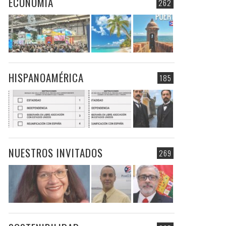
ECONOMIA
262
HISPANOAMÉRICA
185
NUESTROS INVITADOS
269