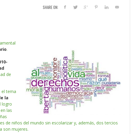
SHARE ON:
amental
rio
.
010-
ad
dad de
 el tema
e la
l logro
 en las
iñas
es de niños del mundo sin escolarizar y, además, dos tercios
ta son mujeres.