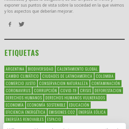
exponer sus puntos de vista sobre la sociedad en la que vivimos
y los aspectos que deberían mejorar.
ETIQUETAS
ARGENTINA
BIODIVERSIDAD
CALENTAMIENTO GLOBAL
CAMBIO CLIMÁTICO
CIUDADES DE LATINOAMERICA
COLOMBIA
COMERCIO JUSTO
CONSERVACION NATURALEZA
CONTAMINACIÓN
CORONAVIRUS
CORRUPCIÓN
COVID-19
CRISIS
DEFORESTACION
DERECHOS HUMANOS
DERECHOS HUMANOS VULNERADOS
ECONOMÍA
ECONOMÍA SOSTENIBLE
EDUCACIÓN
EFICIENCIA ENERGÉTICA
EMISIONES CO2
ENERGÍA EÓLICA
ENERGÍAS RENOVABLES
ESPACIO
ESPECIES EN PELIGRO DE EXTINCIÓN
FAUNA LATINOAMERICANA