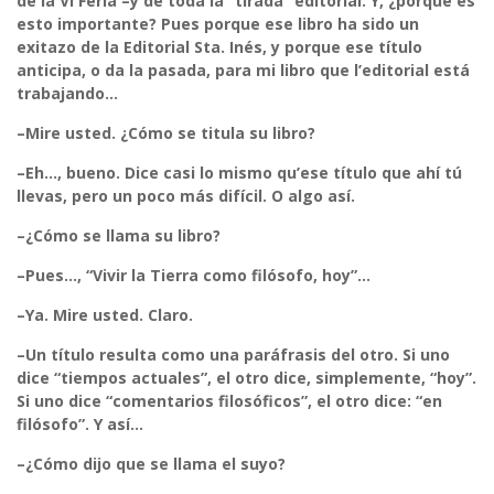
de la VI Feria –y de toda la “tirada” editorial. Y, ¿porqué es
esto importante? Pues porque ese libro ha sido un
exitazo de la Editorial Sta. Inés, y porque ese título
anticipa, o da la pasada, para mi libro que l’editorial está
trabajando…
–Mire usted. ¿Cómo se titula su libro?
–Eh…, bueno. Dice casi lo mismo qu’ese título que ahí tú
llevas, pero un poco más difícil. O algo así.
–¿Cómo se llama su libro?
–Pues…, “
Vivir la Tierra como filósofo, hoy
”…
–Ya. Mire usted. Claro.
–Un título resulta como una paráfrasis del otro. Si uno
dice “tiempos actuales”, el otro dice, simplemente, “hoy”.
Si uno dice “comentarios filosóficos”, el otro dice: “en
filósofo”. Y así…
–¿Cómo dijo que se llama el suyo?