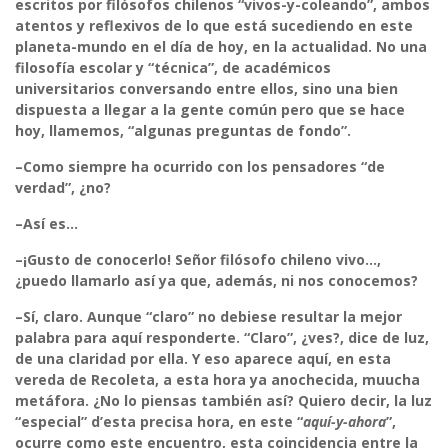
escritos por filósofos chilenos “vivos-y-coleando”, ambos
atentos y reflexivos de lo que está sucediendo en este
planeta-mundo en el día de hoy, en la actualidad. No una
filosofía escolar y “técnica”, de académicos
universitarios conversando entre ellos, sino una bien
dispuesta a llegar a la gente común pero que se hace
hoy, llamemos, “algunas preguntas de fondo”.
–Como siempre ha ocurrido con los pensadores “de
verdad”, ¿no?
–Así es…
–¡Gusto de conocerlo! Señor filósofo chileno vivo…,
¿puedo llamarlo así ya que, además, ni nos conocemos?
–Sí, claro. Aunque “claro” no debiese resultar la mejor
palabra para aquí responderte. “Claro”, ¿ves?, dice de luz,
de una claridad por ella. Y eso aparece aquí, en esta
vereda de Recoleta, a esta hora ya anochecida, muucha
metáfora. ¿No lo piensas también así? Quiero decir, la luz
“especial” d’esta precisa hora, en este “
aquí-y-ahora
”,
ocurre como este encuentro, esta coincidencia entre la