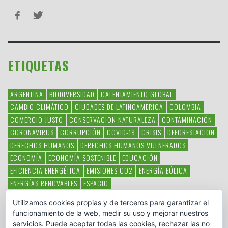
ETIQUETAS
ARGENTINA
BIODIVERSIDAD
CALENTAMIENTO GLOBAL
CAMBIO CLIMÁTICO
CIUDADES DE LATINOAMERICA
COLOMBIA
COMERCIO JUSTO
CONSERVACION NATURALEZA
CONTAMINACIÓN
CORONAVIRUS
CORRUPCIÓN
COVID-19
CRISIS
DEFORESTACION
DERECHOS HUMANOS
DERECHOS HUMANOS VULNERADOS
ECONOMÍA
ECONOMÍA SOSTENIBLE
EDUCACIÓN
EFICIENCIA ENERGÉTICA
EMISIONES CO2
ENERGÍA EÓLICA
ENERGÍAS RENOVABLES
ESPACIO
ESPECIES EN PELIGRO DE EXTINCIÓN
FAUNA LATINOAMERICANA
Utilizamos cookies propias y de terceros para garantizar el
HAMBRE
LATINOAMÉRICA
MEDIO AMBIENTE
MÉXICO
funcionamiento de la web, medir su uso y mejorar nuestros
OBJETIVOS DEL MILENIO
ONGS
PAZ
POBREZA
POESÍA
POLITICA
servicios. Puede aceptar todas las cookies, rechazar las no