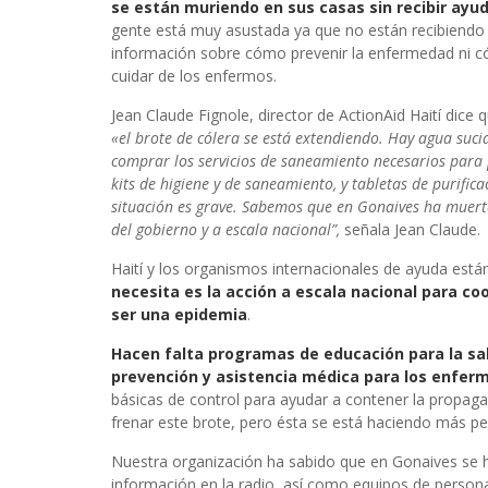
se están muriendo en sus casas sin recibir ayu
gente está muy asustada ya que no están recibiendo
información sobre cómo prevenir la enfermedad ni 
cuidar de los enfermos.
Jean Claude Fignole, director de ActionAid Haití dice 
«el brote de cólera se está extendiendo. Hay agua suc
comprar los servicios de saneamiento necesarios para 
kits de higiene y de saneamiento, y tabletas de purific
situación es grave. Sabemos que en Gonaives ha muerto 
del gobierno y a escala nacional”,
señala Jean Claude.
Haití y los organismos internacionales de ayuda est
necesita es la acción a escala nacional para coo
ser una epidemia
.
Hacen falta programas de educación para la sa
prevención y asistencia médica para los enfer
básicas de control para ayudar a contener la propaga
frenar este brote, pero ésta se está haciendo más p
Nuestra organización ha sabido que en Gonaives se h
información en la radio, así como equipos de person