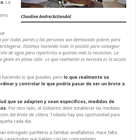
da
. La
cómo
Claudine Andre/ActionAid
que
ia por todas partes y las personas son demasiado pobres para
protegerse. Estamos haciendo todo lo posible para conseguir
ación de agua para repartirlos a quienes más lo necesitan. La
gente en plena calle. Lo que realmente se necesita es la acción
án haciendo lo que pueden, pero
lo que realmente se
rdinar y controlar lo que podría pasar de ser un brote a
lud que se adapten y sean específicos, medidas de
mos
. Por otro lado, el Gobierno debe establecer las medidas
ción del brote de cólera. Todavía hay una oportunidad para
equeña cada día.
an entregado panfletos a familias analfabetas. Hace falta
as capacitadas que hablen con las comunidades.