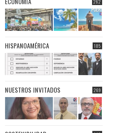
ECONOMIA
262
HISPANOAMÉRICA
185
NUESTROS INVITADOS
269