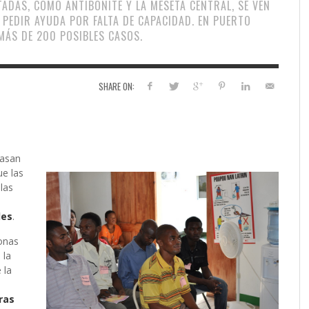
TADAS, COMO ANTIBONITE Y LA MESETA CENTRAL, SE VEN
 PEDIR AYUDA POR FALTA DE CAPACIDAD. EN PUERTO
MÁS DE 200 POSIBLES CASOS.
SHARE ON:
basan
ue las
 las
les
.
onas
 la
 la
ras