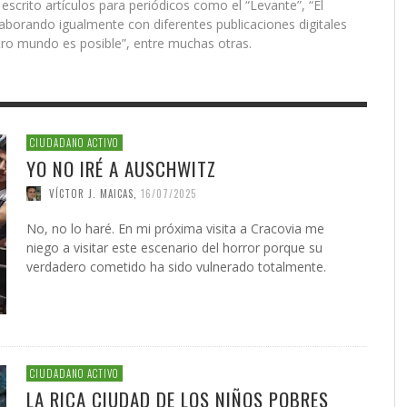
 DE LA GUERRA CONTRA
AS
ATIVA LEGISLATIVA DE UNA
NVIERTEN EN UNA
PRESIDENTE DE LA INICIATIV
INICIATIVA LEGISLATIVA DE 
(XI)
2026
EL NACIMIENTO DEL SOLARI
 escrito artículos para periódicos como el “Levante”, “El
É JAVIER AGUILERA FRAGOSO
IN CARDOZO
,
29/06/2026
,
SERGIO FERRARI
,
22/07/2026
CIÓN PARA EL FUTURO
FORMA GLOBAL DEL
NACIONAL PUERTO RICO Y E
COALICIÓN PARA EL FUTURO
laborando igualmente con diferentes publicaciones digitales
026
ACCIÓN
,
22/05/2026
ONG OTROMUNDOESPOSIBLE
CARLOS GARCÍA GUERRERO
LENIN CARDOZO
,
10/06/2026
,
10/12/
,
23/0
ICO DE PUERTO RICO (II)
SMO
POLÍTICO DE PUERTO RICO (I
tro mundo es posible”, entre muchas otras.
GIO FERRARI
,
28/07/2026
REDACCIÓN
,
18/05/2026
IN ORTÍZ
LOS GARCÍA GUERRERO
,
24/07/2026
,
02/02/2026
EDWIN ORTÍZ
,
21/07/2026
CIUDADANO ACTIVO
YO NO IRÉ A AUSCHWITZ
VÍCTOR J. MAICAS
,
16/07/2025
No, no lo haré. En mi próxima visita a Cracovia me
niego a visitar este escenario del horror porque su
verdadero cometido ha sido vulnerado totalmente.
CIUDADANO ACTIVO
LA RICA CIUDAD DE LOS NIÑOS POBRES