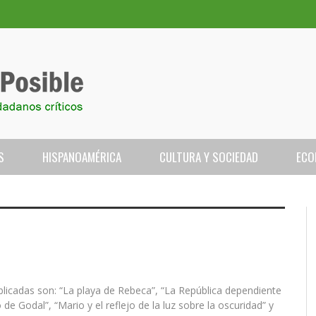
S
HISPANOAMÉRICA
CULTURA Y SOCIEDAD
ECO
ublicadas son: “La playa de Rebeca”, “La República dependiente
ONSECUENCIAS PARA EL
VISTA A ANNETTE FALCÓN
ECIDA EL PUEBLO: UNA
PITÁN ROJO
 2026: MÁS DE 160 PAÍSES
GLO SOLAR
LA OTAN DE LOS MERCADER
ENTREVISTA A EDWIN ORTÍZ,
QUE DECIDA EL PUEBLO: UNA
LA EXPERIENCIA DE SER MA
TURISMO DEL CARIBE EN ALZ
LA CUARTA OLA: LA ERA DEL 
de Godal”, “Mario y el reflejo de la luz sobre la oscuridad” y