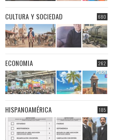
CULTURA Y SOCIEDAD
680
ECONOMIA
262
HISPANOAMÉRICA
185