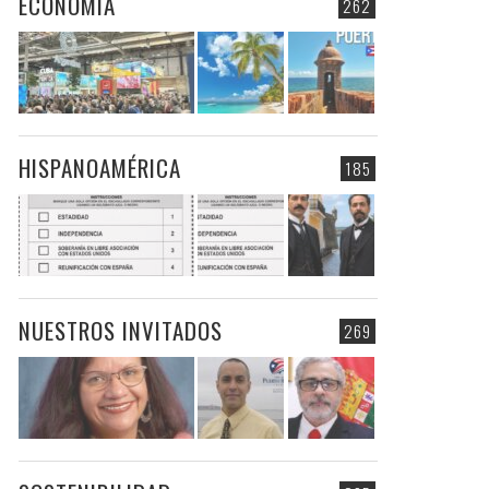
ECONOMIA
262
HISPANOAMÉRICA
185
NUESTROS INVITADOS
269