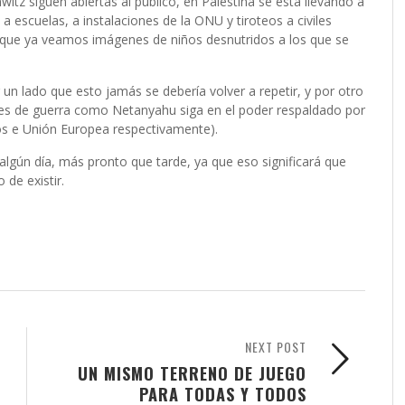
tz siguen abiertas al público, en Palestina se está llevando a
a escuelas, a instalaciones de la ONU y tiroteos a civiles
hí que ya veamos imágenes de niños desnutridos a los que se
n lado que esto jamás se debería volver a repetir, y por otro
es de guerra como Netanyahu siga en el poder respaldado por
s e Unión Europea respectivamente).
algún día, más pronto que tarde, ya que eso significará que
 de existir.
NEXT POST
UN MISMO TERRENO DE JUEGO
PARA TODAS Y TODOS