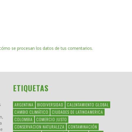
cómo se procesan los datos de tus comentarios.
ETIQUETAS
ARGENTINA
BIODIVERSIDAD
CALENTAMIENTO GLOBAL
s
CAMBIO CLIMÁTICO
CIUDADES DE LATINOAMERICA
n,
COLOMBIA
COMERCIO JUSTO
a
CONSERVACION NATURALEZA
CONTAMINACIÓN
ue