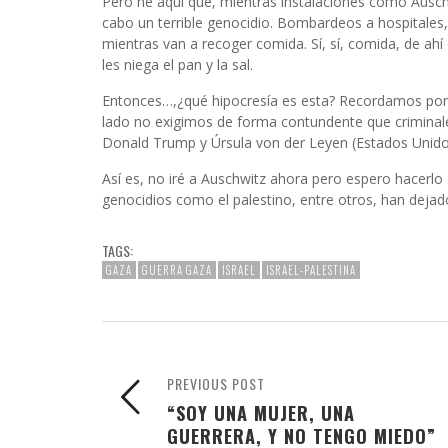
Pero he aquí que, mientras instalaciones como Auschwi
cabo un terrible genocidio. Bombardeos a hospitales, 
mientras van a recoger comida. Sí, sí, comida, de a
les niega el pan y la sal.
Entonces…,¿qué hipocresía es esta? Recordamos por u
lado no exigimos de forma contundente que criminal
Donald Trump y Úrsula von der Leyen (Estados Unido
Así es, no iré a Auschwitz ahora pero espero hacerlo 
genocidios como el palestino, entre otros, han dejado
TAGS:
GAZA
GUERRA GAZA
ISRAEL
ISRAEL-PALESTINA
PREVIOUS POST
“SOY UNA MUJER, UNA
GUERRERA, Y NO TENGO MIEDO”