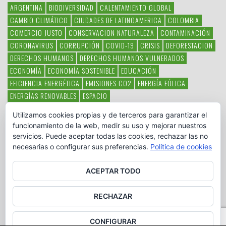
ARGENTINA
BIODIVERSIDAD
CALENTAMIENTO GLOBAL
CAMBIO CLIMÁTICO
CIUDADES DE LATINOAMERICA
COLOMBIA
COMERCIO JUSTO
CONSERVACION NATURALEZA
CONTAMINACIÓN
CORONAVIRUS
CORRUPCIÓN
COVID-19
CRISIS
DEFORESTACION
DERECHOS HUMANOS
DERECHOS HUMANOS VULNERADOS
ECONOMÍA
ECONOMÍA SOSTENIBLE
EDUCACIÓN
EFICIENCIA ENERGÉTICA
EMISIONES CO2
ENERGÍA EÓLICA
ENERGÍAS RENOVABLES
ESPACIO
ESPECIES EN PELIGRO DE EXTINCIÓN
FAUNA LATINOAMERICANA
Utilizamos cookies propias y de terceros para garantizar el
HAMBRE
LATINOAMÉRICA
MEDIO AMBIENTE
MÉXICO
funcionamiento de la web, medir su uso y mejorar nuestros
OBJETIVOS DEL MILENIO
ONGS
PAZ
POBREZA
POESÍA
POLITICA
servicios. Puede aceptar todas las cookies, rechazar las no
PUEBLOS INDÍGENAS
RSC
RSE
SOBERANÍA ALIMENTARIA
necesarias o configurar sus preferencias.
Política de cookies
SOLIDARIDAD
SOSTENIBILIDAD
TECNOLOGÍA
VERTIDO PETROLEO
VIOLENCIA DE GÉNERO.
ACEPTAR TODO
RECHAZAR
CONFIGURAR