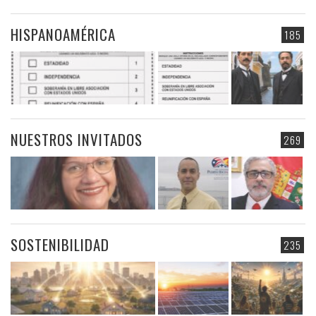
HISPANOAMÉRICA
185
NUESTROS INVITADOS
269
SOSTENIBILIDAD
235