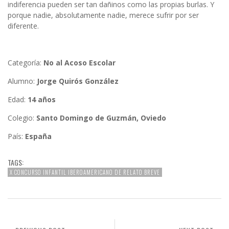
indiferencia pueden ser tan dañinos como las propias burlas. Y
porque nadie, absolutamente nadie, merece sufrir por ser
diferente.
Categoría:
No al Acoso Escolar
Alumno:
Jorge Quirós González
Edad:
14 años
Colegio:
Santo Domingo de Guzmán, Oviedo
País:
España
TAGS:
X CONCURSO INFANTIL IBEROAMERICANO DE RELATO BREVE