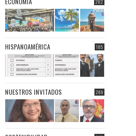
ECONOMIA
262
HISPANOAMÉRICA
185
NUESTROS INVITADOS
269