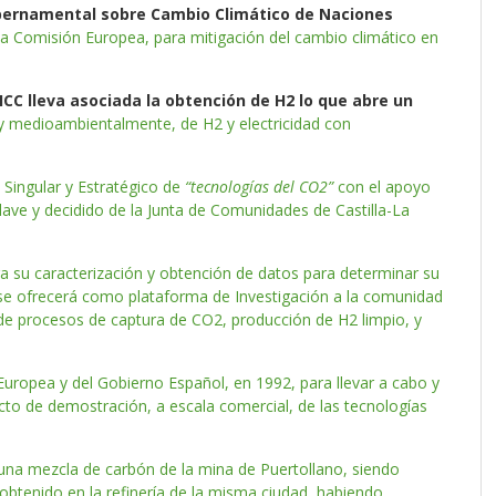
ubernamental sobre Cambio Climático de Naciones
r la Comisión Europea, para mitigación del cambio climático en
ICC lleva asociada la obtención de H2 lo que abre un
y medioambientalmente, de H2 y electricidad con
 Singular y Estratégico de
“tecnologías del CO2”
con el apoyo
clave y decidido de la Junta de Comunidades de Castilla-La
 su caracterización y obtención de datos para determinar su
 se ofrecerá como plataforma de Investigación a la comunidad
n de procesos de captura de CO2, producción de H2 limpio, y
Europea y del Gobierno Español, en 1992, para llevar a cabo y
cto de demostración, a escala comercial, de las tecnologías
na mezcla de carbón de la mina de Puertollano, siendo
 obtenido en la refinería de la misma ciudad, habiendo