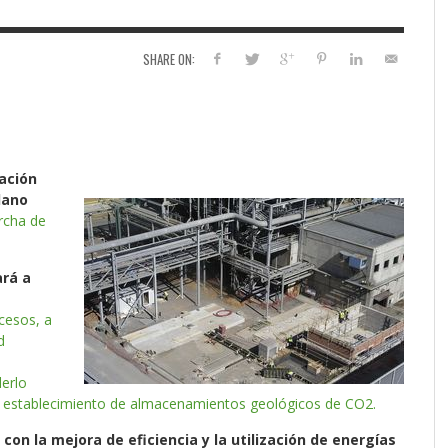
SHARE ON:
cación
lano
rcha de
ará a
cesos, a
d
derlo
al establecimiento de almacenamientos geológicos de CO2.
 con la mejora de eficiencia y la utilización de energías