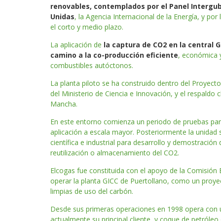
renovables, contemplados por el Panel Interg
Unidas
, la Agencia Internacional de la Energía, y po
el corto y medio plazo.
La aplicación de
la captura de CO2 en la central G
camino a la co-producción eficiente
, económica 
combustibles autóctonos.
La planta piloto se ha construido dentro del Proyecto
del Ministerio de Ciencia e Innovación, y el respaldo 
Mancha.
En este entorno comienza un periodo de pruebas para
aplicación a escala mayor. Posteriormente la unidad
científica e industrial para desarrollo y demostració
reutilización o almacenamiento del CO2.
Elcogas fue constituida con el apoyo de la Comisión 
operar la planta GICC de Puertollano, como un proye
limpias de uso del carbón.
Desde sus primeras operaciones en 1998 opera con u
actualmente su principal cliente, y coque de petróleo