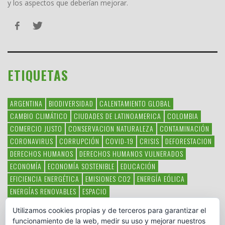
y los aspectos que deberían mejorar.
ETIQUETAS
ARGENTINA
BIODIVERSIDAD
CALENTAMIENTO GLOBAL
CAMBIO CLIMÁTICO
CIUDADES DE LATINOAMERICA
COLOMBIA
COMERCIO JUSTO
CONSERVACION NATURALEZA
CONTAMINACIÓN
CORONAVIRUS
CORRUPCIÓN
COVID-19
CRISIS
DEFORESTACION
DERECHOS HUMANOS
DERECHOS HUMANOS VULNERADOS
ECONOMÍA
ECONOMÍA SOSTENIBLE
EDUCACIÓN
EFICIENCIA ENERGÉTICA
EMISIONES CO2
ENERGÍA EÓLICA
ENERGÍAS RENOVABLES
ESPACIO
ESPECIES EN PELIGRO DE EXTINCIÓN
FAUNA LATINOAMERICANA
Utilizamos cookies propias y de terceros para garantizar el
HAMBRE
LATINOAMÉRICA
MEDIO AMBIENTE
MÉXICO
funcionamiento de la web, medir su uso y mejorar nuestros