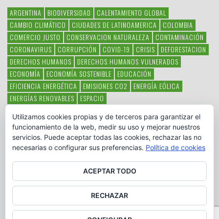
ARGENTINA
BIODIVERSIDAD
CALENTAMIENTO GLOBAL
CAMBIO CLIMÁTICO
CIUDADES DE LATINOAMERICA
COLOMBIA
COMERCIO JUSTO
CONSERVACION NATURALEZA
CONTAMINACIÓN
CORONAVIRUS
CORRUPCIÓN
COVID-19
CRISIS
DEFORESTACION
DERECHOS HUMANOS
DERECHOS HUMANOS VULNERADOS
ECONOMÍA
ECONOMÍA SOSTENIBLE
EDUCACIÓN
EFICIENCIA ENERGÉTICA
EMISIONES CO2
ENERGÍA EÓLICA
ENERGÍAS RENOVABLES
ESPACIO
ESPECIES EN PELIGRO DE EXTINCIÓN
FAUNA LATINOAMERICANA
Utilizamos cookies propias y de terceros para garantizar el
HAMBRE
LATINOAMÉRICA
MEDIO AMBIENTE
MÉXICO
funcionamiento de la web, medir su uso y mejorar nuestros
OBJETIVOS DEL MILENIO
ONGS
PAZ
POBREZA
POESÍA
POLITICA
servicios. Puede aceptar todas las cookies, rechazar las no
PUEBLOS INDÍGENAS
RSC
RSE
SOBERANÍA ALIMENTARIA
necesarias o configurar sus preferencias.
Política de cookies
SOLIDARIDAD
SOSTENIBILIDAD
TECNOLOGÍA
VERTIDO PETROLEO
VIOLENCIA DE GÉNERO.
ACEPTAR TODO
RECHAZAR