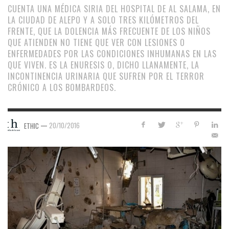
CUENTA UNA MÉDICA SIRIA DEL HOSPITAL DE AL SALAMA, EN
LA CIUDAD DE ALEPO Y A SOLO TRES KILÓMETROS DEL
FRENTE, QUE LA DOLENCIA MÁS FRECUENTE DE LOS NIÑOS
QUE ATIENDEN NO TIENE QUE VER CON LESIONES O
ENFERMEDADES POR LAS CONDICIONES INHUMANAS EN LAS
QUE VIVEN. ES LA ENURESIS O, DICHO LLANAMENTE, LA
INCONTINENCIA URINARIA QUE SUFREN POR EL TERROR
CRÓNICO A LOS BOMBARDEOS.
—
20/10/2016
ETHIC