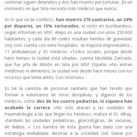
centenar siguen detenidos y dos han muerto por torturas. En un
momento en que Siria necesita más médicos que nunca.
En lo que va de conflicto,
han muerto 270 sanitarios, un 24%
por disparos, un 13% torturados
, el resto en bombardeos,
según informan en MSF. Alepo es una ciudad con unos 250.000
habitantes, y cada día 86 civiles resultan heridos de gravedad.
Hoy solo cuenta con siete hospitales -la mayoría improvisados-,
11 ambulancias y 35 médicos. «Todos locales, porque desde
hace tiempo la ciudad está sitiada», cuenta Muskilda Zancada,
que fue jefa de Misión en Siria por MSF España. «No entran
medicinas ni alimentos, la ciudad vive desde hace meses con los
recursos que tenía antes. Con reservas».
Es tal la carestía de personal sanitario que han tenido que
formar a voluntarios de otras disciplinas, y algunos de los
médicos, como
dos de los cuatro pediatras, ni siquiera han
acabado la carrera
. «No solo atacan a las unidades de
traumatología a las que llegan los heridos», matiza el Dr. Alhay,
«también las unidades pediátricas, ginecológicas, de vacunas,
de diálisis…». Los bandos de esta guerra han dado con una
estrategia endiablada: diezmar a la sociedad civil. Ganar por