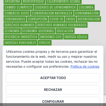
ARGENTINA
BIODIVERSIDAD
CALENTAMIENTO GLOBAL
CAMBIO CLIMÁTICO
CIUDADES DE LATINOAMERICA
COLOMBIA
COMERCIO JUSTO
CONSERVACION NATURALEZA
CONTAMINACIÓN
CORONAVIRUS
CORRUPCIÓN
COVID-19
CRISIS
DEFORESTACION
DERECHOS HUMANOS
DERECHOS HUMANOS VULNERADOS
ECONOMÍA
ECONOMÍA SOSTENIBLE
EDUCACIÓN
EFICIENCIA ENERGÉTICA
EMISIONES CO2
ENERGÍA EÓLICA
ENERGÍAS RENOVABLES
ESPACIO
ESPECIES EN PELIGRO DE EXTINCIÓN
FAUNA LATINOAMERICANA
Utilizamos cookies propias y de terceros para garantizar el
HAMBRE
LATINOAMÉRICA
MEDIO AMBIENTE
MÉXICO
funcionamiento de la web, medir su uso y mejorar nuestros
OBJETIVOS DEL MILENIO
ONGS
PAZ
POBREZA
POESÍA
POLITICA
servicios. Puede aceptar todas las cookies, rechazar las no
PUEBLOS INDÍGENAS
RSC
RSE
SOBERANÍA ALIMENTARIA
necesarias o configurar sus preferencias.
Política de cookies
SOLIDARIDAD
SOSTENIBILIDAD
TECNOLOGÍA
VERTIDO PETROLEO
VIOLENCIA DE GÉNERO.
ACEPTAR TODO
RECHAZAR
CONFIGURAR
Copyright © www.otromundoesposible.net. All Rights Reserved.