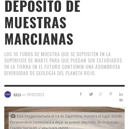
DEPÓSITO DE
MUESTRAS
MARCIANAS
LOS 10 TUBOS DE MUESTRA QUE SE DEPOSITEN EN LA
SUPERFICIE DE MARTE PARA QUE PUEDAN SER ESTUDIADOS
EN LA TIERRA EN EL FUTURO CONTIENEN UNA ASOMBROSA
DIVERSIDAD DE GEOLOGÍA DEL PLANETA ROJO.
—
19/01/2023
NASA
Esta imagen tomada el 14 de Diciembre, muestra el lugar donde
Perseverance comenzará a dejar su primer depósito de muestras.
Credits: NASA/JPL-Caltech/ASU/MSSS