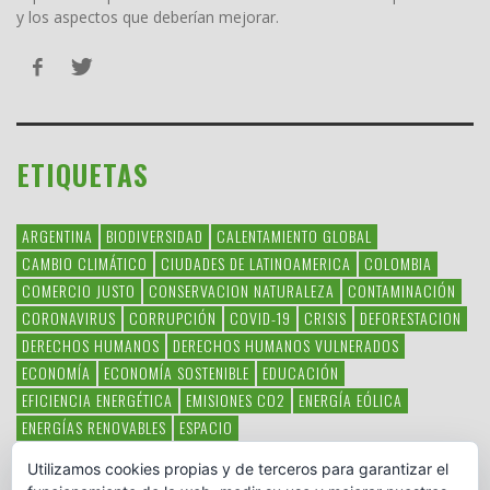
y los aspectos que deberían mejorar.
ETIQUETAS
ARGENTINA
BIODIVERSIDAD
CALENTAMIENTO GLOBAL
CAMBIO CLIMÁTICO
CIUDADES DE LATINOAMERICA
COLOMBIA
COMERCIO JUSTO
CONSERVACION NATURALEZA
CONTAMINACIÓN
CORONAVIRUS
CORRUPCIÓN
COVID-19
CRISIS
DEFORESTACION
DERECHOS HUMANOS
DERECHOS HUMANOS VULNERADOS
ECONOMÍA
ECONOMÍA SOSTENIBLE
EDUCACIÓN
EFICIENCIA ENERGÉTICA
EMISIONES CO2
ENERGÍA EÓLICA
ENERGÍAS RENOVABLES
ESPACIO
ESPECIES EN PELIGRO DE EXTINCIÓN
FAUNA LATINOAMERICANA
Utilizamos cookies propias y de terceros para garantizar el
HAMBRE
LATINOAMÉRICA
MEDIO AMBIENTE
MÉXICO