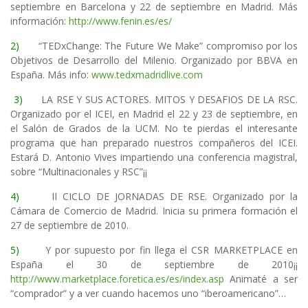
septiembre en Barcelona y 22 de septiembre en Madrid. Más
información:
http://www.fenin.es/es/
2)
“TEDxChange: The Future We Make” compromiso por los
Objetivos de Desarrollo del Milenio. Organizado por BBVA en
España. Más info:
www.tedxmadridlive.com
3)
LA RSE Y SUS ACTORES. MITOS Y DESAFIOS DE LA RSC.
Organizado por el ICEI, en Madrid el 22 y 23 de septiembre, en
el Salón de Grados de la UCM. No te pierdas el interesante
programa que han preparado nuestros compañeros del ICEI.
Estará D. Antonio Vives impartiendo una conferencia magistral,
sobre “Multinacionales y RSC”¡¡
4)
II CICLO DE JORNADAS DE RSE. Organizado por la
Cámara de Comercio de Madrid. Inicia su primera formación el
27 de septiembre de 2010.
5)
Y por supuesto por fin llega el CSR MARKETPLACE en
España el 30 de septiembre de 2010¡¡
http://www.marketplace.foretica.es/es/index.asp
Animaté a ser
“comprador” y a ver cuando hacemos uno “iberoamericano”…