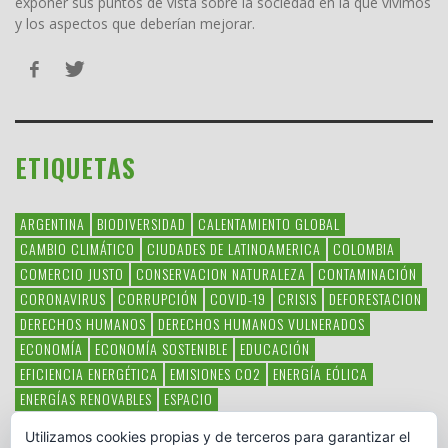
exponer sus puntos de vista sobre la sociedad en la que vivimos
y los aspectos que deberían mejorar.
ETIQUETAS
ARGENTINA
BIODIVERSIDAD
CALENTAMIENTO GLOBAL
CAMBIO CLIMÁTICO
CIUDADES DE LATINOAMERICA
COLOMBIA
COMERCIO JUSTO
CONSERVACION NATURALEZA
CONTAMINACIÓN
CORONAVIRUS
CORRUPCIÓN
COVID-19
CRISIS
DEFORESTACION
DERECHOS HUMANOS
DERECHOS HUMANOS VULNERADOS
ECONOMÍA
ECONOMÍA SOSTENIBLE
EDUCACIÓN
EFICIENCIA ENERGÉTICA
EMISIONES CO2
ENERGÍA EÓLICA
ENERGÍAS RENOVABLES
ESPACIO
ESPECIES EN PELIGRO DE EXTINCIÓN
FAUNA LATINOAMERICANA
Utilizamos cookies propias y de terceros para garantizar el