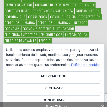
CAMBIO CLIMÁTICO
CIUDADES DE LATINOAMERICA
COLOMBIA
COMERCIO JUSTO
CONSERVACION NATURALEZA
CONTAMINACIÓN
CORONAVIRUS
CORRUPCIÓN
COVID-19
CRISIS
DEFORESTACION
DERECHOS HUMANOS
DERECHOS HUMANOS VULNERADOS
ECONOMÍA
ECONOMÍA SOSTENIBLE
EDUCACIÓN
EFICIENCIA ENERGÉTICA
EMISIONES CO2
ENERGÍA EÓLICA
ENERGÍAS RENOVABLES
ESPACIO
ESPECIES EN PELIGRO DE EXTINCIÓN
FAUNA LATINOAMERICANA
Utilizamos cookies propias y de terceros para garantizar el
HAMBRE
LATINOAMÉRICA
MEDIO AMBIENTE
MÉXICO
funcionamiento de la web, medir su uso y mejorar nuestros
OBJETIVOS DEL MILENIO
ONGS
PAZ
POBREZA
POESÍA
POLITICA
servicios. Puede aceptar todas las cookies, rechazar las no
PUEBLOS INDÍGENAS
RSC
RSE
SOBERANÍA ALIMENTARIA
necesarias o configurar sus preferencias.
Política de cookies
SOLIDARIDAD
SOSTENIBILIDAD
TECNOLOGÍA
VERTIDO PETROLEO
VIOLENCIA DE GÉNERO.
ACEPTAR TODO
RECHAZAR
CONFIGURAR
Copyright © www.otromundoesposible.net. All Rights Reserved.
Share This