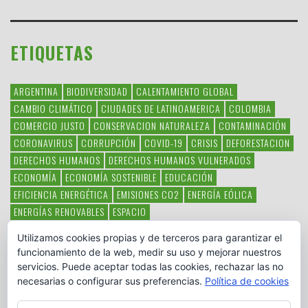
ETIQUETAS
ARGENTINA
BIODIVERSIDAD
CALENTAMIENTO GLOBAL
CAMBIO CLIMÁTICO
CIUDADES DE LATINOAMERICA
COLOMBIA
COMERCIO JUSTO
CONSERVACION NATURALEZA
CONTAMINACIÓN
CORONAVIRUS
CORRUPCIÓN
COVID-19
CRISIS
DEFORESTACION
DERECHOS HUMANOS
DERECHOS HUMANOS VULNERADOS
ECONOMÍA
ECONOMÍA SOSTENIBLE
EDUCACIÓN
EFICIENCIA ENERGÉTICA
EMISIONES CO2
ENERGÍA EÓLICA
ENERGÍAS RENOVABLES
ESPACIO
ESPECIES EN PELIGRO DE EXTINCIÓN
FAUNA LATINOAMERICANA
Utilizamos cookies propias y de terceros para garantizar el
HAMBRE
LATINOAMÉRICA
MEDIO AMBIENTE
MÉXICO
funcionamiento de la web, medir su uso y mejorar nuestros
OBJETIVOS DEL MILENIO
ONGS
PAZ
POBREZA
POESÍA
POLITICA
servicios. Puede aceptar todas las cookies, rechazar las no
PUEBLOS INDÍGENAS
RSC
RSE
SOBERANÍA ALIMENTARIA
necesarias o configurar sus preferencias.
Política de cookies
SOLIDARIDAD
SOSTENIBILIDAD
TECNOLOGÍA
VERTIDO PETROLEO