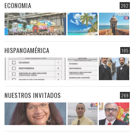
ECONOMIA
262
HISPANOAMÉRICA
185
NUESTROS INVITADOS
269