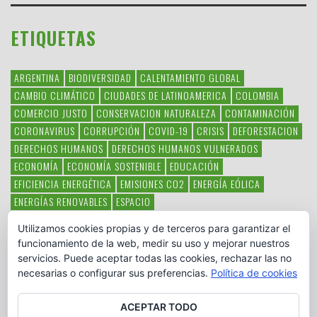
ETIQUETAS
ARGENTINA
BIODIVERSIDAD
CALENTAMIENTO GLOBAL
CAMBIO CLIMÁTICO
CIUDADES DE LATINOAMERICA
COLOMBIA
COMERCIO JUSTO
CONSERVACION NATURALEZA
CONTAMINACIÓN
CORONAVIRUS
CORRUPCIÓN
COVID-19
CRISIS
DEFORESTACION
DERECHOS HUMANOS
DERECHOS HUMANOS VULNERADOS
ECONOMÍA
ECONOMÍA SOSTENIBLE
EDUCACIÓN
EFICIENCIA ENERGÉTICA
EMISIONES CO2
ENERGÍA EÓLICA
ENERGÍAS RENOVABLES
ESPACIO
ESPECIES EN PELIGRO DE EXTINCIÓN
FAUNA LATINOAMERICANA
Utilizamos cookies propias y de terceros para garantizar el
HAMBRE
LATINOAMÉRICA
MEDIO AMBIENTE
MÉXICO
funcionamiento de la web, medir su uso y mejorar nuestros
OBJETIVOS DEL MILENIO
ONGS
PAZ
POBREZA
POESÍA
POLITICA
servicios. Puede aceptar todas las cookies, rechazar las no
PUEBLOS INDÍGENAS
RSC
RSE
SOBERANÍA ALIMENTARIA
necesarias o configurar sus preferencias.
Política de cookies
SOLIDARIDAD
SOSTENIBILIDAD
TECNOLOGÍA
VERTIDO PETROLEO
VIOLENCIA DE GÉNERO.
ACEPTAR TODO